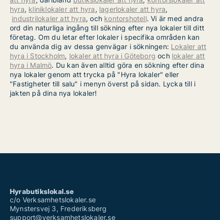
hyra
,
kliniklokaler att hyra
,
lagerlokaler att hyra
,
industrilokaler att hyra
, och
kontorshotell
. Vi är med andra
ord din naturliga ingång till sökning efter nya lokaler till ditt
företag. Om du letar efter lokaler i specifika områden kan
du använda dig av dessa genvägar i sökningen:
Lokaler att
hyra i Stockholm
,
lokaler att hyra i Göteborg
och
lokaler att
hyra i Malmö
. Du kan även alltid göra en sökning efter dina
nya lokaler genom att trycka på "Hyra lokaler" eller
"Fastigheter till salu" i menyn överst på sidan. Lycka till i
jakten på dina nya lokaler!
Hyrabutikslokal.se
c/o Verksamhetslokaler.se
Mynstersvej 3, Frederiksberg
support@verksamhetslokaler.se