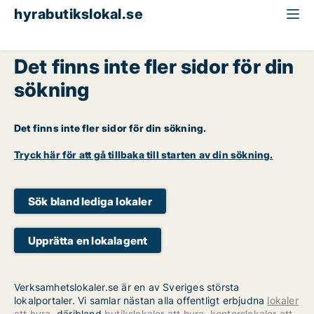
hyrabutikslokal.se
Det finns inte fler sidor för din
sökning
Det finns inte fler sidor för din sökning.
Tryck här för att gå tillbaka till starten av din sökning.
Sök bland lediga lokaler
Upprätta en lokalagent
Verksamhetslokaler.se är en av Sveriges största
lokalportaler. Vi samlar nästan alla offentligt erbjudna
lokaler
att hyra
, däribland
butikslokaler att hyra
,
kontorslokaler att