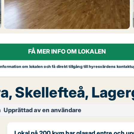
FÅ MER INFO OM LOKALEN
 information om lokalen och få direkt tillgång till hyresvärdens kontaktu
ra, Skellefteå, Lage
å
Upprättad av en användare
Lokal på 200 kvm har glasad entre och upp