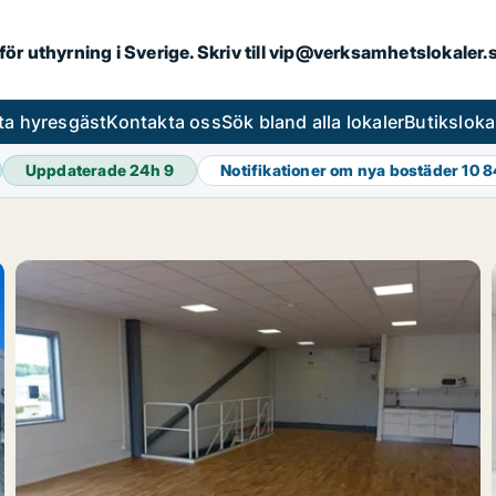
 för uthyrning i Sverige. Skriv till vip@verksamhetslokaler
ta hyresgäst
Kontakta oss
Sök bland alla lokaler
Butiksloka
Uppdaterade 24h
9
Notifikationer om nya bostäder
10 