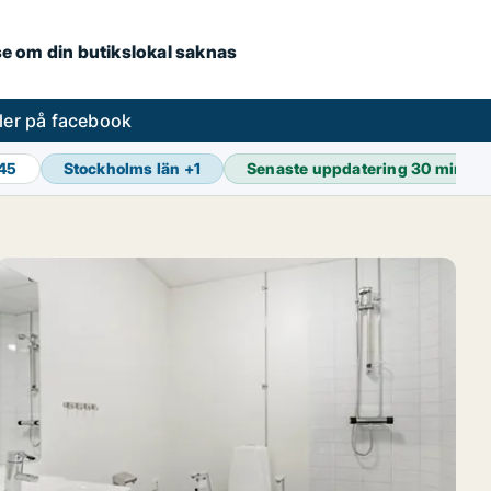
.se om din butikslokal saknas
ler på facebook
845
Stockholms län
+
1
Senaste uppdatering
30 min se