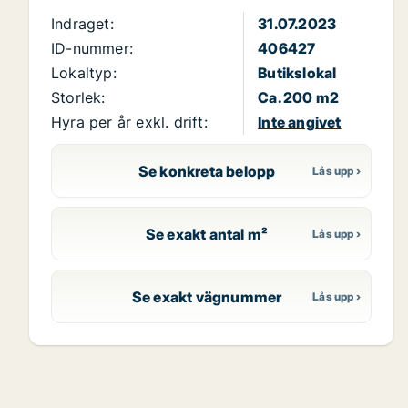
Indraget:
31.07.2023
ID-nummer:
406427
Lokaltyp:
Butikslokal
Storlek:
Ca. 200 m2
Hyra per år exkl. drift:
Inte angivet
Se konkreta belopp
Se exakt antal m²
Se exakt vägnummer