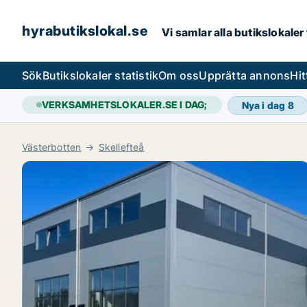
hyrabutikslokal.se
Vi samlar alla butikslokaler
Sök
Butikslokaler statistik
Om oss
Upprätta annons
Hit
VERKSAMHETSLOKALER.SE I DAG;
Nya i dag
8
Västerbotten
Skellefteå