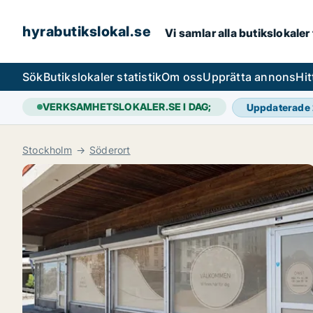
hyrabutikslokal.se
Vi samlar alla butikslokaler
Sök
Butikslokaler statistik
Om oss
Upprätta annons
Hit
VERKSAMHETSLOKALER.SE I DAG;
Uppdaterade
Stockholm
Söderort