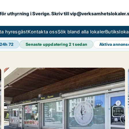
 för uthyrning i Sverige. Skriv till vip@verksamhetslokaler
ta hyresgäst
Kontakta oss
Sök bland alla lokaler
Butiksloka
 24h
72
Senaste uppdatering
2 t sedan
Aktiva annons