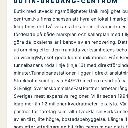
B U T I K - B R E D Ä N G - C E N T R U M
Butik med utvecklingsmöjligheter!Unik möjlighet bu
centrum.Nu finns chansen att hyra en lokal i markpl
Idag finns det två vakanta lokaler intill varandra 
fördelade på både markplan och källarplan med tillgå
göra då lokalerna är i behov av en renovering. Detta
utformning efter den framtida verksamhetens behov.
en visning!Mycket goda kommunikationer. Från Bre
tunnelbanans röda linje (linje 13) med direktförbind
minuter.Tunnelbanestationen ligger i direkt anslutni
Stockholm smidigt via E4/E20 med en restid på ca 
SLEnligt överenskommelseFastPartner arbetar långsi
Sveriges mest expansiva regioner. Vi är sedan 199
idag mer än 1,2 miljoner kvadratmeter lokalyta. Vår
partner för företag som vill utveckla sin verksam
av en tätt, lite högre, bostadsbebyggelse. Längre i
som efter ytterligare en bit från centrum ger plats 