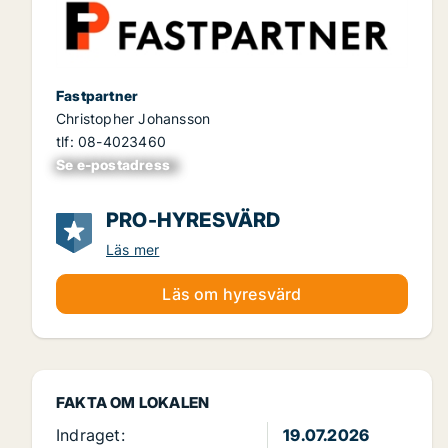
Fastpartner
Christopher Johansson
tlf: 08-4023460
Se e-postadress
xxxxxxxxxxxxxxx
PRO-HYRESVÄRD
Läs mer
Läs om hyresvärd
FAKTA OM LOKALEN
Indraget:
19.07.2026