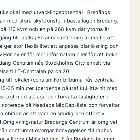
tikslokal med utvecklingspotential i Bredängs
an med stora skyltfönster i bästa läge i Bredäng.
en på 110 kvm och en på 268 kvm där ytorna är
ng till lastkaj.En annan indelning är möjlig att
 ger stor flexibilitet att anpassa planlösning och
Hör av er för mer information eller för att boka
däng Centrum nås Stockholms City enkelt via
else till T-Centralen på ca 20
ng till lokalen/centrum.För bilburna nås centrala
15-25 minuter (beroende på trafik).Hitta hit med
ktigt med att äga och förvalta fastigheter i
4 noterade på Nasdaqs MidCap-lista och förvaltar
 ambition är att vara en smidig och effektiv
het.Omgivning/natur:Bredängs Centrum är omgivet
från centrumet övergår bebyggelsen till radhus
för villorna i Mälarhöjden. Från Bredäng tar man