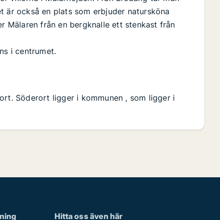
 Det är också en plats som erbjuder natursköna
er Mälaren från en bergknalle ett stenkast från
ns i centrumet.
ort. Söderort ligger i kommunen , som ligger i
rning
Hitta oss även här