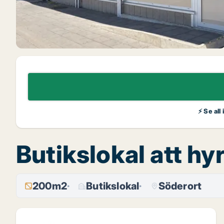
⚡ Se all
Butikslokal att h
200m2
Butikslokal
Söderort