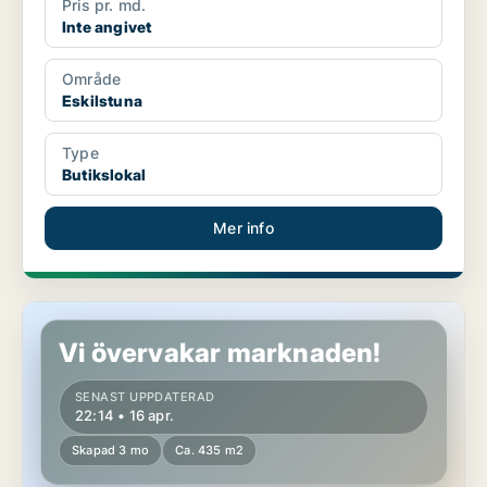
Pris pr. md.
Inte angivet
Område
Eskilstuna
Type
Butikslokal
Mer info
Butikslokal i Eskilstuna
Vi övervakar marknaden!
SENAST UPPDATERAD
22:14 • 16 apr.
Skapad 3 mo
Ca. 435 m2