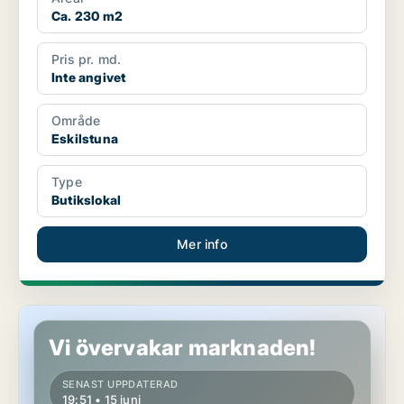
Ca. 230 m2
Pris pr. md.
Inte angivet
Område
Eskilstuna
Type
Butikslokal
Mer info
Butikslokal i Eskilstuna, Torshälla
Vi övervakar marknaden!
SENAST UPPDATERAD
19:51 • 15 juni