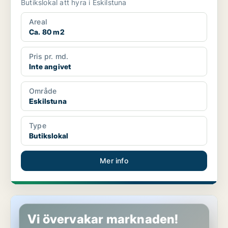
Butikslokal att hyra i Eskilstuna
Areal
Ca. 80 m2
Pris pr. md.
Inte angivet
Område
Eskilstuna
Type
Butikslokal
Mer info
Butikslokal i Eskilstuna
Vi övervakar marknaden!