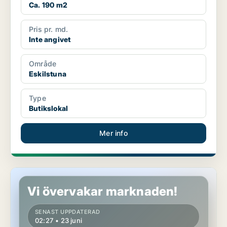
Ca. 190 m2
Pris pr. md.
Inte angivet
Område
Eskilstuna
Type
Butikslokal
Mer info
Butikslokal i Eskilstuna
Vi övervakar marknaden!
SENAST UPPDATERAD
02:27 • 23 juni