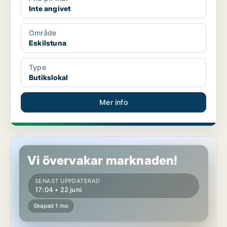
Inte angivet
Område
Eskilstuna
Type
Butikslokal
Mer info
Butikslokal i Eskilstuna
Vi övervakar marknaden!
SENAST UPPDATERAD
17:04 • 22 juni
Skapad 1 mo