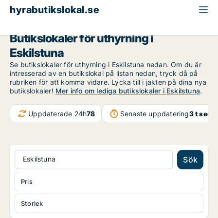
hyrabutikslokal.se
Södermanland
Eskilstuna
Butikslokaler för uthyrning i
Eskilstuna
Se butikslokaler för uthyrning i Eskilstuna nedan. Om du är
intresserad av en butikslokal på listan nedan, tryck då på
rubriken för att komma vidare. Lycka till i jakten på dina nya
butikslokaler!
Mer info om lediga butikslokaler i Eskilstuna
.
Uppdaterade 24h
78
Senaste uppdatering
3 t seda
Eskilstuna
Sök
Pris
Storlek