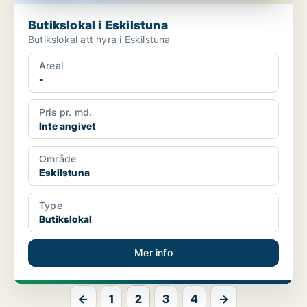
Butikslokal i Eskilstuna
Butikslokal att hyra i Eskilstuna
Areal
-
Pris pr. md.
Inte angivet
Område
Eskilstuna
Type
Butikslokal
Mer info
←
1
2
3
4
→