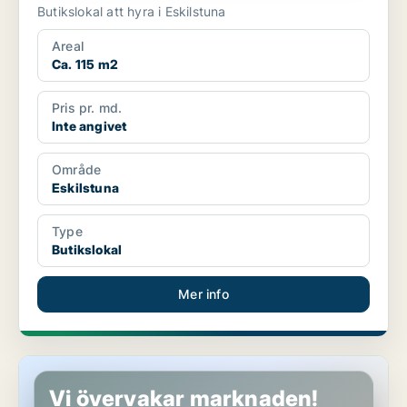
Butikslokal att hyra i Eskilstuna
Areal
Ca. 115 m2
Pris pr. md.
Inte angivet
Område
Eskilstuna
Type
Butikslokal
Mer info
Butikslokal i Eskilstuna
Vi övervakar marknaden!