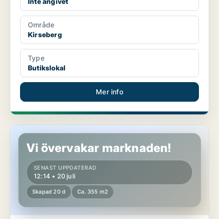
Inte angivet
Område
Kirseberg
Type
Butikslokal
Mer info
Butikslokal i Kirseberg
Vi övervakar marknaden!
SENAST UPPDATERAD
12:14 • 20 juli
Skapad 20 d
Ca. 355 m2