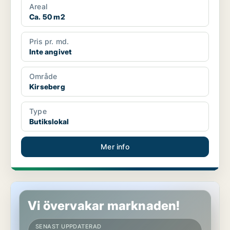
Areal
Ca. 50 m2
Pris pr. md.
Inte angivet
Område
Kirseberg
Type
Butikslokal
Mer info
Kontor i Kirseberg
Vi övervakar marknaden!
SENAST UPPDATERAD