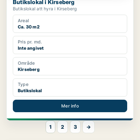
Butikslokal i Kirseberg
Butikslokal att hyra i Kirseberg
Areal
Ca. 30 m2
Pris pr. md.
Inte angivet
Område
Kirseberg
Type
Butikslokal
Mer info
1
2
3
→