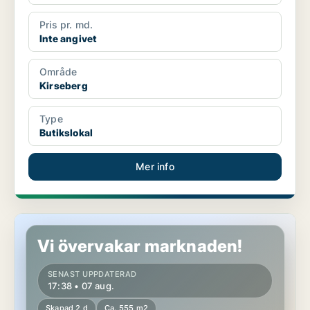
Pris pr. md.
Inte angivet
Område
Kirseberg
Type
Butikslokal
Mer info
Butikslokal i Kirseberg
Vi övervakar marknaden!
SENAST UPPDATERAD
17:38 • 07 aug.
Skapad 2 d
Ca. 555 m2