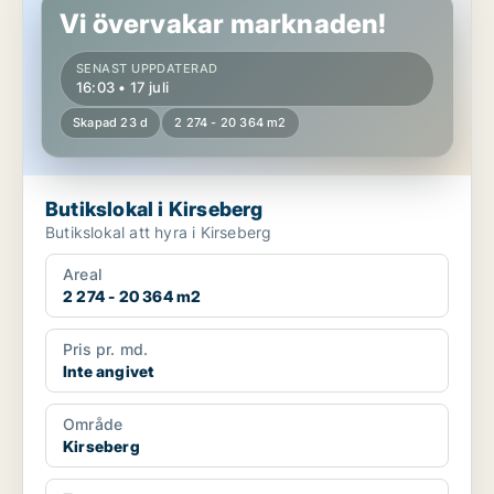
Vi övervakar marknaden!
SENAST UPPDATERAD
16:03 • 17 juli
Skapad 23 d
2 274 - 20 364 m2
Butikslokal i Kirseberg
Butikslokal att hyra i Kirseberg
Areal
2 274 - 20 364 m2
Pris pr. md.
Inte angivet
Område
Kirseberg