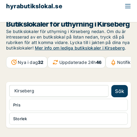
hyrabutikslokal.se
Malmö
Kirseberg
Butikslokaler för uthyrning i Kirseberg
Se butikslokaler för uthyrning i Kirseberg nedan. Om du är
intresserad av en butikslokal på listan nedan, tryck då på
rubriken för att komma vidare. Lycka till i jakten på dina nya
butikslokaler!
Mer info om lediga butikslokaler i Kirseberg
.
Nya i dag
32
Uppdaterade 24h
46
Notifikat
Kirseberg
Sök
Pris
Storlek