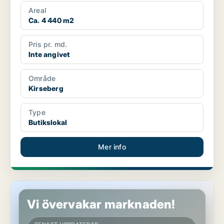
Areal
Ca. 4 440 m2
Pris pr. md.
Inte angivet
Område
Kirseberg
Type
Butikslokal
Mer info
Butikslokal i Kirseberg
Vi övervakar marknaden!