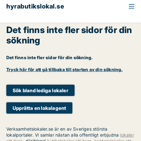
hyrabutikslokal.se
Det finns inte fler sidor för din
sökning
Det finns inte fler sidor för din sökning.
Tryck här för att gå tillbaka till starten av din sökning.
Sök bland lediga lokaler
Upprätta en lokalagent
Verksamhetslokaler.se är en av Sveriges största
lokalportaler. Vi samlar nästan alla offentligt erbjudna
lokaler
att hyra
, däribland
butikslokaler att hyra
,
kontorslokaler att