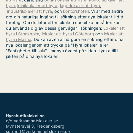
hyra
,
kliniklokaler att hyra
,
lagerlokaler att hyra
,
industrilokaler att hyra
, och
kontorshotell
. Vi är med andra
ord din naturliga ingång till sökning efter nya lokaler till ditt
företag. Om du letar efter lokaler i specifika områden kan
du använda dig av dessa genvägar i sökningen:
Lokaler att
hyra i Stockholm
,
lokaler att hyra i Göteborg
och
lokaler att
hyra i Malmö
. Du kan även alltid göra en sökning efter dina
nya lokaler genom att trycka på "Hyra lokaler" eller
"Fastigheter till salu" i menyn överst på sidan. Lycka till i
jakten på dina nya lokaler!
Hyrabutikslokal.se
c/o Verksamhetslokaler.se
Mynstersvej 3, Frederiksberg
support@verksamhetslokaler.se