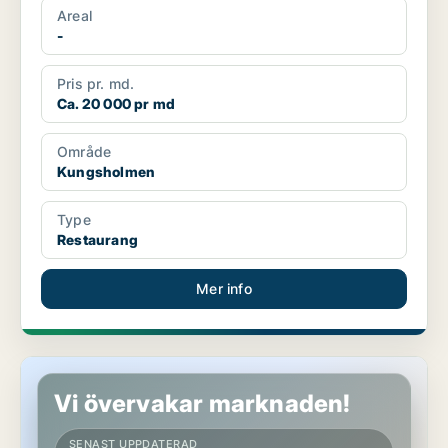
Areal
-
Pris pr. md.
Ca. 20 000 pr md
Område
Kungsholmen
Type
Restaurang
Mer info
Butikslokal i Nacka
Vi övervakar marknaden!
SENAST UPPDATERAD