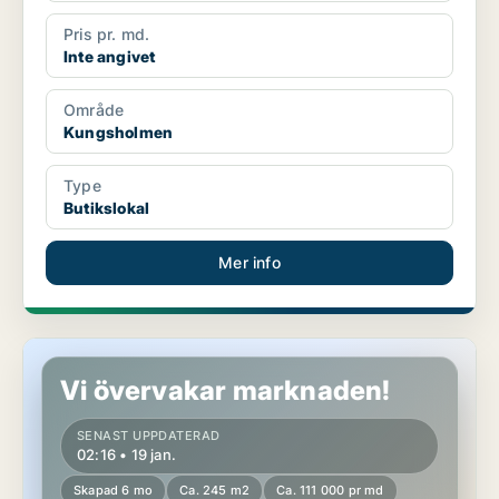
Pris pr. md.
Inte angivet
Område
Kungsholmen
Type
Butikslokal
Mer info
Butikslokal i Vasastan
Vi övervakar marknaden!
SENAST UPPDATERAD
02:16 • 19 jan.
Skapad 6 mo
Ca. 245 m2
Ca. 111 000 pr md