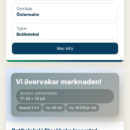
Område
Östermalm
Type
Butikslokal
Mer info
Butikslokal i Stockholm Innerstad
Vi övervakar marknaden!
SENAST UPPDATERAD
17:42 • 14 juli
Skapad 23 d
Ca. 40 m2
Ca. 18 000 pr md