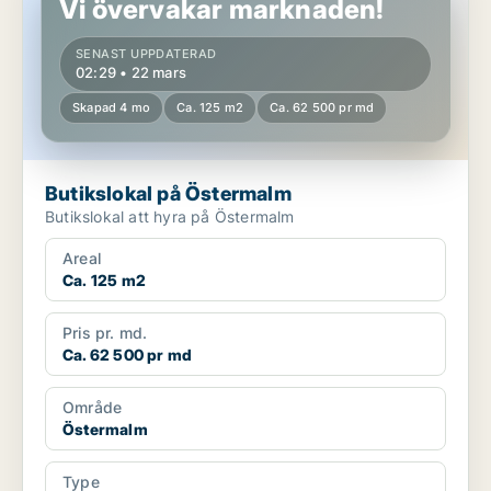
Vi övervakar marknaden!
SENAST UPPDATERAD
02:29 • 22 mars
Skapad 4 mo
Ca. 125 m2
Ca. 62 500 pr md
Butikslokal på Östermalm
Butikslokal att hyra på Östermalm
Areal
Ca. 125 m2
Pris pr. md.
Ca. 62 500 pr md
Område
Östermalm
Type