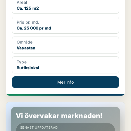
Areal
Ca. 125 m2
Pris pr. md.
Ca. 25 000 pr md
Område
Vasastan
Type
Butikslokal
Mer info
Butikslokal på Gärdet/Djurgården
Vi övervakar marknaden!
SENAST UPPDATERAD