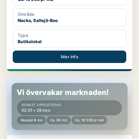
Område
Nacka, Saltsjö-Boo
Type
Butikslokal
Mer info
Butikslokal i Vasastan
Vi övervakar marknaden!
SENAST UPPDATERAD
02:01 • 28 nov.
Skapad 8 mo
Ca. 80 m2
Ca. 18 500 pr md