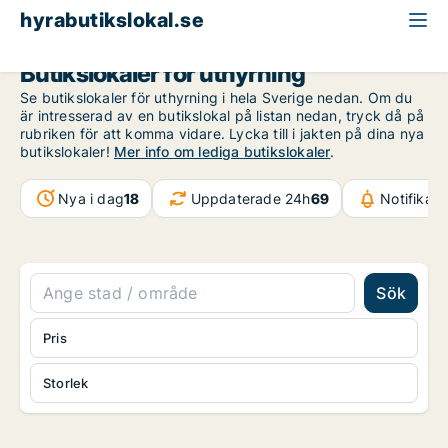
hyrabutikslokal.se
Butikslokaler för uthyrning
Se butikslokaler för uthyrning i hela Sverige nedan. Om du
är intresserad av en butikslokal på listan nedan, tryck då på
rubriken för att komma vidare. Lycka till i jakten på dina nya
butikslokaler!
Mer info om lediga butikslokaler
.
Nya i dag
18
Uppdaterade 24h
69
Notifikat
Sök
Pris
Storlek