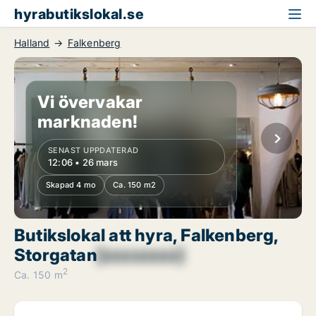
hyrabutikslokal.se
Halland
Falkenberg
Vi övervakar
marknaden!
SENAST UPPDATERAD
12:06 • 26 mars
Skapad 4 mo
Ca. 150 m2
Butikslokal att hyra, Falkenberg,
Storgatan
[xxxxxxxx]
2
Ca. 150 m