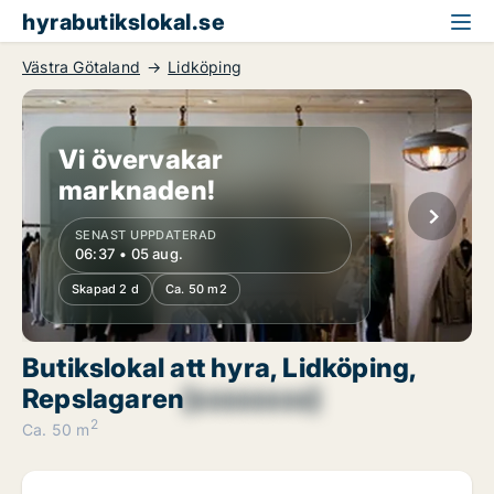
hyrabutikslokal.se
Västra Götaland
Lidköping
Vi övervakar
marknaden!
SENAST UPPDATERAD
06:37 • 05 aug.
Skapad 2 d
Ca. 50 m2
Butikslokal att hyra, Lidköping,
Repslagaren
[xxxxxxxx]
2
Ca. 50 m