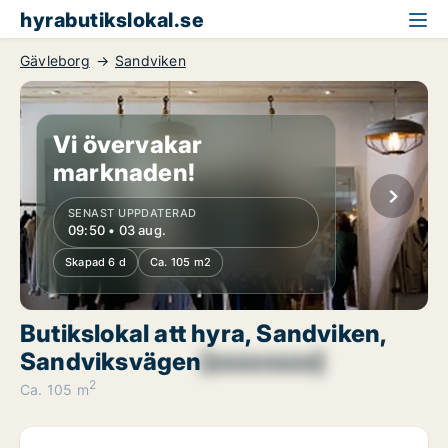
hyrabutikslokal.se
Gävleborg
Sandviken
Vi övervakar
marknaden!
SENAST UPPDATERAD
09:50 • 03 aug.
Skapad 6 d
Ca. 105 m2
Butikslokal att hyra, Sandviken,
Sandviksvägen
[xxxxxxxx]
2
Ca. 105 m