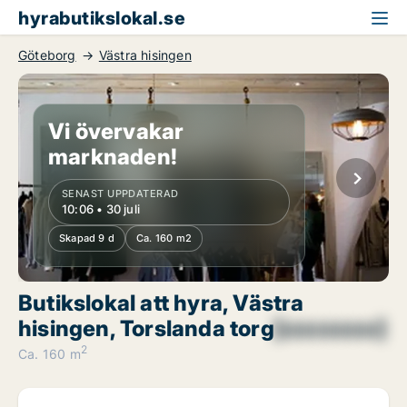
hyrabutikslokal.se
Göteborg
Västra hisingen
Vi övervakar
marknaden!
SENAST UPPDATERAD
10:06 • 30 juli
Skapad 9 d
Ca. 160 m2
Butikslokal att hyra, Västra
hisingen, Torslanda torg
[xxxxxxxx]
2
Ca. 160 m