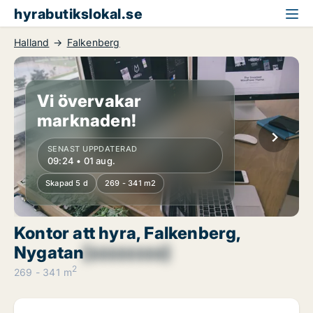
hyrabutikslokal.se
Halland
Falkenberg
Vi övervakar
marknaden!
SENAST UPPDATERAD
09:24 • 01 aug.
Skapad 5 d
269 - 341 m2
Kontor att hyra, Falkenberg,
Nygatan
[xxxxxxxx]
2
269 - 341 m