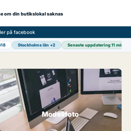
.se om din butikslokal saknas
ler på facebook
618
Stockholms län
+
2
Senaste uppdatering
11 min se
Modellfoto