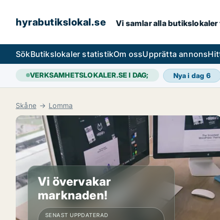
hyrabutikslokal.se
Vi samlar alla butikslokaler
Sök
Butikslokaler statistik
Om oss
Upprätta annons
Hit
VERKSAMHETSLOKALER.SE I DAG;
Nya i dag
6
Skåne
Lomma
Vi övervakar
marknaden!
SENAST UPPDATERAD