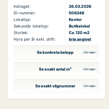
Indraget:
26.03.2026
ID-nummer:
506348
Lokaltyp:
Kontor
Sekundär lokaltyp:
Butikslokal
Storlek:
Ca. 120 m2
Hyra per år exkl. drift:
Inte angivet
Se konkreta belopp
Se exakt antal m²
Se exakt vägnummer