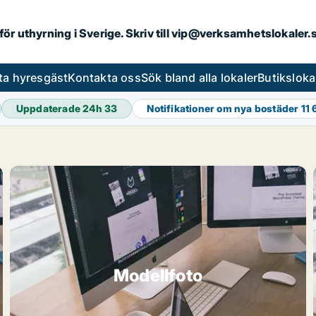
 för uthyrning i Sverige. Skriv till vip@verksamhetslokaler
ta hyresgäst
Kontakta oss
Sök bland alla lokaler
Butiksloka
Uppdaterade 24h
33
Notifikationer om nya bostäder
11 
Modellfoto