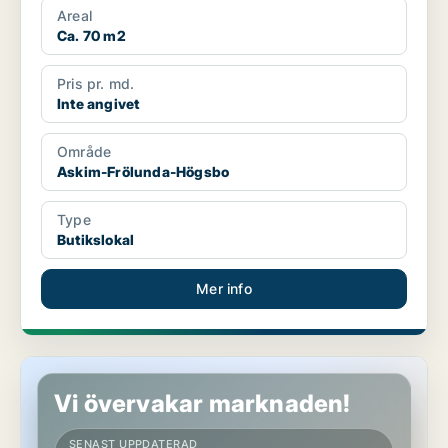
Areal
Ca. 70 m2
Pris pr. md.
Inte angivet
Område
Askim-Frölunda-Högsbo
Type
Butikslokal
Mer info
Butikslokal i Askim-Frölunda-Högsbo
Vi övervakar marknaden!
SENAST UPPDATERAD