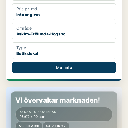
Pris pr. md.
Inte angivet
Område
Askim-Frölunda-Högsbo
Type
Butikslokal
Mer info
Butikslokal i Askim-Frölunda-Högsbo
Vi övervakar marknaden!
SENAST UPPDATERAD
16:07 • 10 apr.
Skapad 3 mo
Ca. 2 115 m2