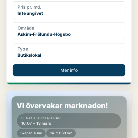
Pris pr. md.
Inte angivet
Område
Askim-Frölunda-Högsbo
Type
Butikslokal
Mer info
Butikslokal i Askim-Frölunda-Högsbo
Vi övervakar marknaden!
SENAST UPPDATERAD
16:07 • 13 mars
Skapad 4 mo
Ca. 2 060 m2