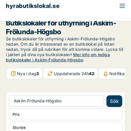
hyrabutikslokal.se
Göteborg
Askim-Frölunda-Högsbo
Butikslokaler för uthyrning i Askim-
Frölunda-Högsbo
Se butikslokaler för uthyrning i Askim-Frölunda-Högsbo
nedan. Om du är intresserad av en butikslokal på listan
nedan, tryck då på rubriken för att komma vidare. Lycka till
i jakten på dina nya butikslokaler!
Mer info om lediga
butikslokaler i Askim-Frölunda-Högsbo
.
Nya i dag
3
Uppdaterade 24h
42
Notifikati
Askim-Frölunda-Högsbo
Sök
Pris
Storlek