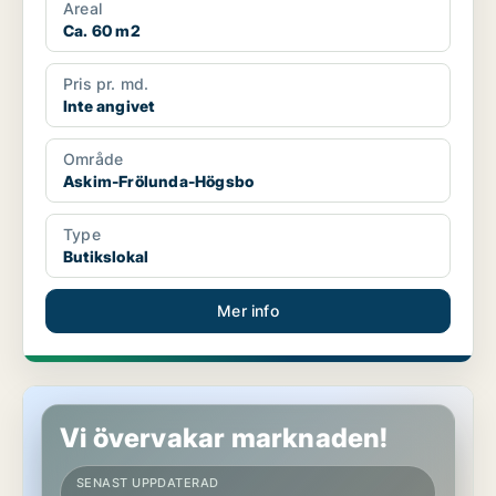
Areal
Ca. 60 m2
Pris pr. md.
Inte angivet
Område
Askim-Frölunda-Högsbo
Type
Butikslokal
Mer info
Butikslokal i Askim-Frölunda-Högsbo
Vi övervakar marknaden!
SENAST UPPDATERAD