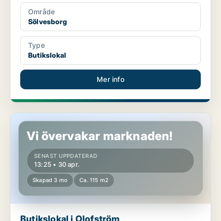
Område
Sölvesborg
Type
Butikslokal
Mer info
Butikslokal i Olofström
Vi övervakar marknaden!
SENAST UPPDATERAD
13:25 • 30 apr.
Skapad 3 mo
Ca. 115 m2
Butikslokal i Olofström