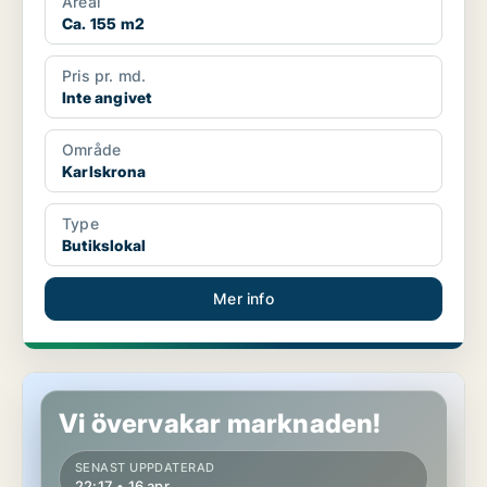
Areal
Ca. 155 m2
Pris pr. md.
Inte angivet
Område
Karlskrona
Type
Butikslokal
Mer info
Butikslokal i Karlskrona
Vi övervakar marknaden!
SENAST UPPDATERAD
22:17 • 16 apr.