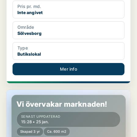
Pris pr. md.
Inte angivet
Område
Sölvesborg
Type
Butikslokal
Mer info
Restaurang i Olofström
Vi övervakar marknaden!
SENAST UPPDATERAD
15:28 • 25 jan.
Skapad 3 yr
Ca. 600 m2