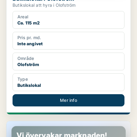
Butikslokal att hyra i Olofström
Areal
Ca. 115 m2
Pris pr. md.
Inte angivet
Område
Olofström
Type
Butikslokal
Mer info
Butikslokal i Olofström
Vi övervakar marknaden!