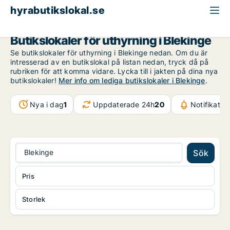
hyrabutikslokal.se
Blekinge
Butikslokaler för uthyrning i Blekinge
Se butikslokaler för uthyrning i Blekinge nedan. Om du är
intresserad av en butikslokal på listan nedan, tryck då på
rubriken för att komma vidare. Lycka till i jakten på dina nya
butikslokaler!
Mer info om lediga butikslokaler i Blekinge
.
Nya i dag
1
Uppdaterade 24h
20
Notifikatio
Blekinge
Sök
Pris
Storlek