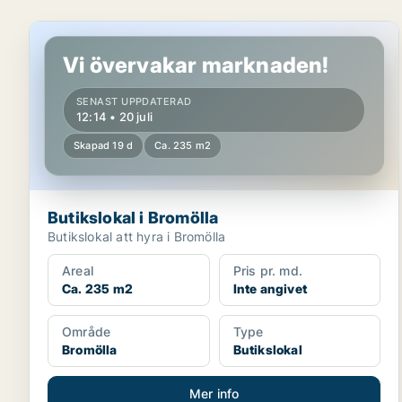
Butikslokal i Bromölla
Vi övervakar marknaden!
SENAST UPPDATERAD
12:14 • 20 juli
Skapad 19 d
Ca. 235 m2
Butikslokal i Bromölla
Butikslokal att hyra i Bromölla
Areal
Pris pr. md.
Ca. 235 m2
Inte angivet
Område
Type
Bromölla
Butikslokal
Mer info