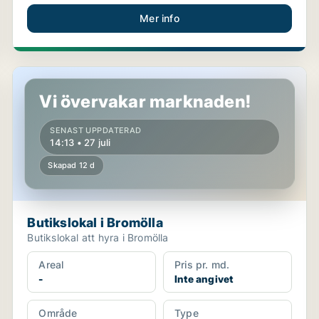
Mer info
Butikslokal i Bromölla
Vi övervakar marknaden!
SENAST UPPDATERAD
14:13 • 27 juli
Skapad 12 d
Butikslokal i Bromölla
Butikslokal att hyra i Bromölla
Areal
Pris pr. md.
-
Inte angivet
Område
Type