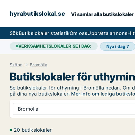
hyrabutikslokal.se
Vi samlar alla butikslokaler
Sök
Butikslokaler statistik
Om oss
Upprätta annons
Hit
VERKSAMHETSLOKALER.SE I DAG;
Nya i dag
7
Skåne
Bromölla
Butikslokaler för uthyrnin
Se butikslokaler för uthyrning i Bromölla nedan. Om du
på dina nya butikslokaler!
Mer info om lediga butikslo
Bromölla
20 butikslokaler