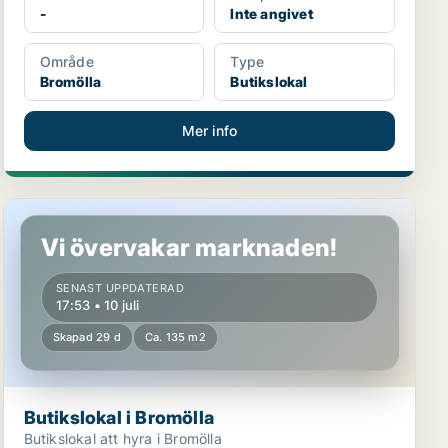
-
Inte angivet
Område
Type
Bromölla
Butikslokal
Mer info
Butikslokal i Bromölla
Vi övervakar marknaden!
SENAST UPPDATERAD
17:53 • 10 juli
Skapad 29 d
Ca. 135 m2
Butikslokal i Bromölla
Butikslokal att hyra i Bromölla