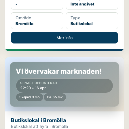
-
Inte angivet
Område
Type
Bromölla
Butikslokal
Mer info
Butikslokal i Bromölla
Vi övervakar marknaden!
SENAST UPPDATERAD
22:20 • 16 apr.
Skapad 3 mo
Ca. 65 m2
Butikslokal i Bromölla
Butikslokal att hyra i Bromölla