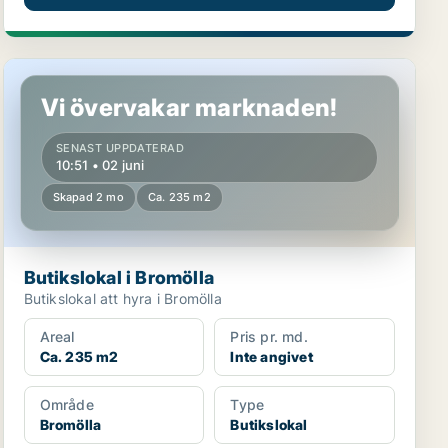
Butikslokal i Bromölla
Vi övervakar marknaden!
SENAST UPPDATERAD
10:51 • 02 juni
Skapad 2 mo
Ca. 235 m2
Butikslokal i Bromölla
Butikslokal att hyra i Bromölla
Areal
Pris pr. md.
Ca. 235 m2
Inte angivet
Område
Type
Bromölla
Butikslokal