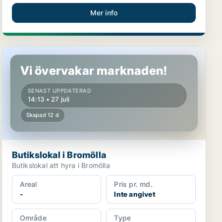
Mer info
Butikslokal i Bromölla
Vi övervakar marknaden!
SENAST UPPDATERAD
14:13 • 27 juli
Skapad 12 d
Butikslokal i Bromölla
Butikslokal att hyra i Bromölla
Areal
Pris pr. md.
-
Inte angivet
Område
Type