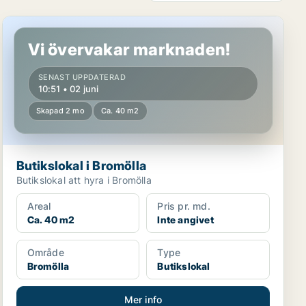
Butikslokal i Bromölla
Vi övervakar marknaden!
SENAST UPPDATERAD
10:51 • 02 juni
Skapad 2 mo
Ca. 40 m2
Butikslokal i Bromölla
Butikslokal att hyra i Bromölla
Areal
Pris pr. md.
Ca. 40 m2
Inte angivet
Område
Type
Bromölla
Butikslokal
Mer info