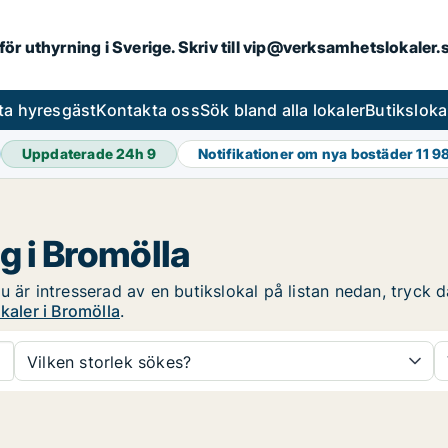
 för uthyrning i Sverige. Skriv till vip@verksamhetslokaler
ta hyresgäst
Kontakta oss
Sök bland alla lokaler
Butiksloka
Uppdaterade 24h
9
Notifikationer om nya bostäder
11 9
g i Bromölla
 är intresserad av en butikslokal på listan nedan, tryck då
kaler i Bromölla
.
Vilken storlek sökes?