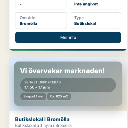
-
Inte angivet
Område
Type
Bromölla
Butikslokal
Mer info
Butikslokal i Bromölla
Vi övervakar marknaden!
SENAST UPPDATERAD
17:50 • 17 juni
Skapad 1 mo
Ca. 825 m2
Butikslokal i Bromölla
Butikslokal att hyra i Bromölla