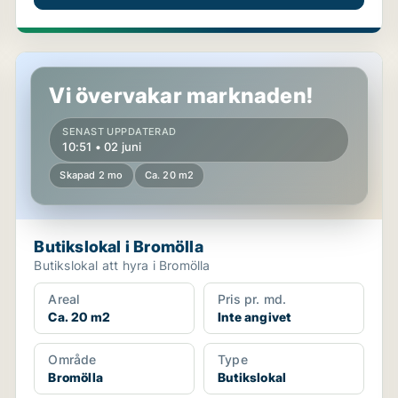
Butikslokal i Bromölla
Vi övervakar marknaden!
SENAST UPPDATERAD
10:51 • 02 juni
Skapad 2 mo
Ca. 20 m2
Butikslokal i Bromölla
Butikslokal att hyra i Bromölla
Areal
Pris pr. md.
Ca. 20 m2
Inte angivet
Område
Type
Bromölla
Butikslokal