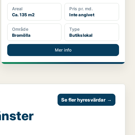
Areal
Pris pr. md.
Ca. 135 m2
Inte angivet
Område
Type
Bromölla
Butikslokal
Mer info
Se fler hyresvärdar
→
änster