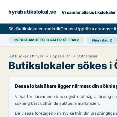
hyrabutikslokal.se
Vi samlar alla butikslokaler
Sök
Butikslokaler statistik
Om oss
Upprätta annons
Hit
VERKSAMHETSLOKALER.SE I DAG;
Nya i dag
2
Butik sökes att hyra
Uppsala län
Östhammar
Butikslokaler sökes 
Dessa lokalsökare ligger närmast din söknin
Vi har för närvarande inte registrerat några företag
sökning bäst utifrån den aktuella marknaden.
De visade företagen kan avvika från din ursprungliga s