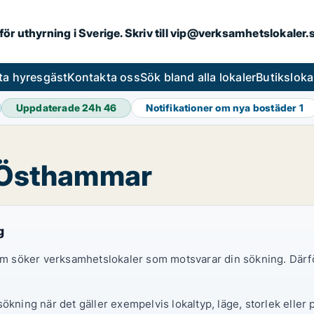
 för uthyrning i Sverige. Skriv till vip@verksamhetslokaler
ta hyresgäst
Kontakta oss
Sök bland alla lokaler
Butiksloka
Uppdaterade 24h
46
Notifikationer om nya bostäder
1
i Östhammar
g
 som söker verksamhetslokaler som motsvarar din sökning. Därf
ökning när det gäller exempelvis lokaltyp, läge, storlek eller 