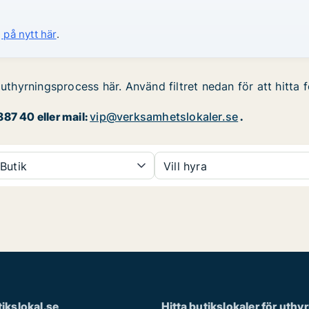
 på nytt här
.
 uthyrningsprocess här. Använd filtret nedan för att hitta 
87 40 eller mail:
vip@verksamhetslokaler.se
.
Butik
Vill hyra
ikslokal.se
Hitta butikslokaler för uthy