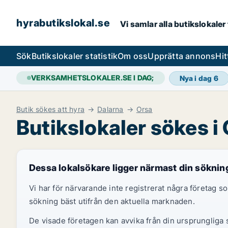
hyrabutikslokal.se
Vi samlar alla butikslokaler
Sök
Butikslokaler statistik
Om oss
Upprätta annons
Hit
VERKSAMHETSLOKALER.SE I DAG;
Nya i dag
6
Butik sökes att hyra
Dalarna
Orsa
Butikslokaler sökes i
Dessa lokalsökare ligger närmast din söknin
Vi har för närvarande inte registrerat några företag
sökning bäst utifrån den aktuella marknaden.
De visade företagen kan avvika från din ursprungliga s