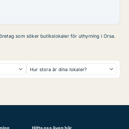
företag som söker butikslokaler för uthyrning i Orsa.
Hur stora är dina lokaler?
rning
Hitta oss även här