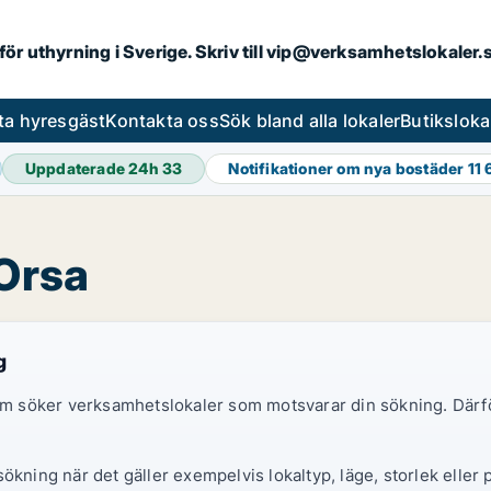
 för uthyrning i Sverige. Skriv till vip@verksamhetslokaler
ta hyresgäst
Kontakta oss
Sök bland alla lokaler
Butiksloka
Uppdaterade 24h
33
Notifikationer om nya bostäder
11
 Orsa
g
 som söker verksamhetslokaler som motsvarar din sökning. Därf
ökning när det gäller exempelvis lokaltyp, läge, storlek eller 