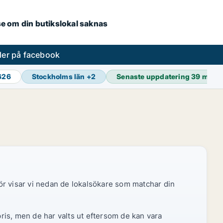
.se om din butikslokal saknas
ler på facebook
 626
Stockholms län
+
2
Senaste uppdatering
39 min s
ör visar vi nedan de lokalsökare som matchar din
pris, men de har valts ut eftersom de kan vara