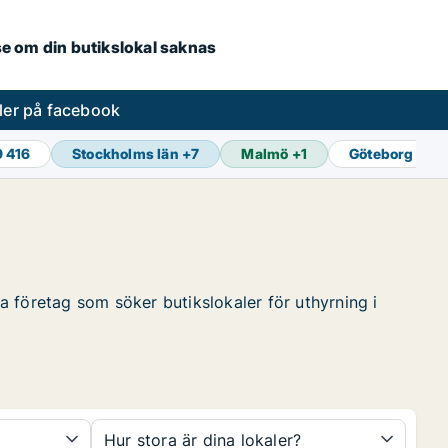
.se om din butikslokal saknas
ler på facebook
9 416
Stockholms län
+
7
Malmö
+
1
Göteborg
+
1
ta företag som söker butikslokaler för uthyrning i
Hur stora är dina lokaler?