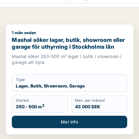
1 mån sedan
ning i Vallentuna, Österåker eller Täby m.fl.
Mashal söker lager, butik, showroom eller garage för
Mashal söker lager, butik, showroom eller
garage för uthyrning i Stockholms län
Mashal söker 350-500 m² lager / butik / showroom /
garage att hyra
Type
Lager, Butik, Showroom, Garage
Storlek
Max. per månad
2
350 - 500 m
43 000 SEK
Mer info