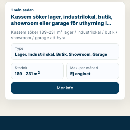
1 mån sedan
pplands Väsby, Vallentuna eller Upplands-Bro m.fl.
Kassem söker lager, industrilokal, butik, showroom e
Kassem söker lager, industrilokal, butik,
showroom eller garage för uthyrning i
Upplands Väsby, Vallentuna eller
Kassem söker 189-231 m² lager / industrilokal / butik /
Upplands-Bro m.fl.
showroom / garage att hyra
Type
Lager, Industrilokal, Butik, Showroom, Garage
Storlek
Max. per månad
2
189 - 231 m
Ej angivet
Mer info