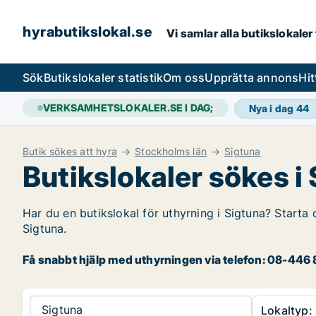
hyrabutikslokal.se
Vi samlar alla butikslokaler
Sök
Butikslokaler statistik
Om oss
Upprätta annons
Hit
VERKSAMHETSLOKALER.SE I DAG;
Nya i dag
44
Butik sökes att hyra
Stockholms län
Sigtuna
Butikslokaler sökes i
Har du en butikslokal för uthyrning i Sigtuna? Starta 
Sigtuna.
Få snabbt hjälp med uthyrningen via telefon: 08-446 8
Sigtuna
Lokaltyp: