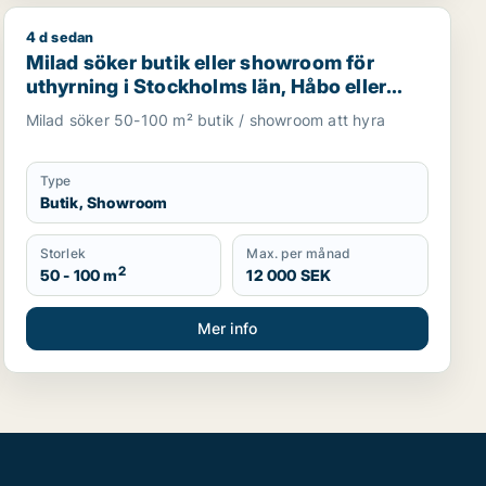
4 d sedan
ller garage för uthyrning i Upplands Väsby, Vallentuna ell
Milad söker butik eller showroom för uthyrning i Stock
Milad söker butik eller showroom för
uthyrning i Stockholms län, Håbo eller
Knivsta
Milad söker 50-100 m² butik / showroom att hyra
Type
Butik, Showroom
Storlek
Max. per månad
2
50 - 100 m
12 000 SEK
Mer info