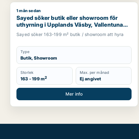
1 mån sedan
Sayed söker butik eller showroom för uthyrning i U
Sayed söker butik eller showroom för
uthyrning i Upplands Väsby, Vallentuna
eller Upplands-Bro m.fl.
Sayed söker 163-199 m² butik / showroom att hyra
Type
Butik, Showroom
Storlek
Max. per månad
2
163 - 199 m
Ej angivet
Mer info