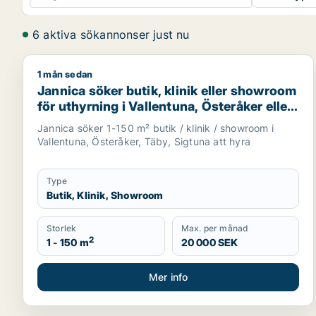
6 aktiva sökannonser just nu
1 mån sedan
Jannica söker butik, klinik eller showroom för uthyr
Jannica söker butik, klinik eller showroom
för uthyrning i Vallentuna, Österåker eller
Täby m.fl.
Jannica söker 1-150 m² butik / klinik / showroom i
Vallentuna, Österåker, Täby, Sigtuna att hyra
Type
Butik, Klinik, Showroom
Storlek
Max. per månad
2
1 - 150 m
20 000 SEK
Mer info