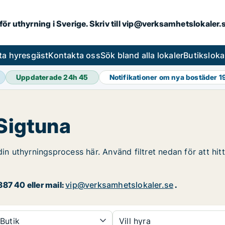
 för uthyrning i Sverige. Skriv till vip@verksamhetslokaler
ta hyresgäst
Kontakta oss
Sök bland alla lokaler
Butiksloka
Uppdaterade 24h
45
Notifikationer om nya bostäder
1
 Sigtuna
din uthyrningsprocess här. Använd filtret nedan för att hit
87 40 eller mail:
vip@verksamhetslokaler.se
.
Butik
Vill hyra