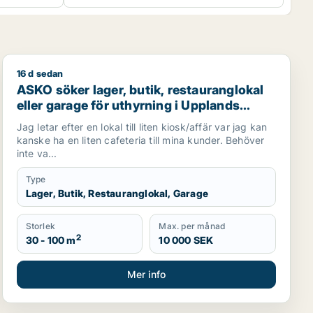
16 d sedan
 uthyrning i Stockholms län
ASKO söker lager, butik, restauranglokal eller garage fö
ASKO söker lager, butik, restauranglokal
eller garage för uthyrning i Upplands
Väsby, Vallentuna eller Järfälla m.fl.
Jag letar efter en lokal till liten kiosk/affär var jag kan
kanske ha en liten cafeteria till mina kunder. Behöver
inte va...
Type
Lager, Butik, Restauranglokal, Garage
Storlek
Max. per månad
2
30 - 100 m
10 000 SEK
Mer info