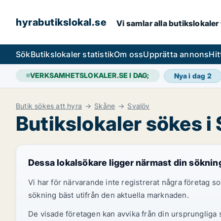
hyrabutikslokal.se
Vi samlar alla butikslokaler
Sök
Butikslokaler statistik
Om oss
Upprätta annons
Hit
VERKSAMHETSLOKALER.SE I DAG;
Nya i dag
2
Butik sökes att hyra
Skåne
Svalöv
Butikslokaler sökes i
Dessa lokalsökare ligger närmast din söknin
Vi har för närvarande inte registrerat några företag
sökning bäst utifrån den aktuella marknaden.
De visade företagen kan avvika från din ursprungliga s