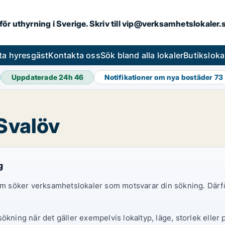
 för uthyrning i Sverige. Skriv till vip@verksamhetslokaler
ta hyresgäst
Kontakta oss
Sök bland alla lokaler
Butiksloka
Uppdaterade 24h
46
Notifikationer om nya bostäder
73
 Svalöv
g
 som söker verksamhetslokaler som motsvarar din sökning. Därf
ökning när det gäller exempelvis lokaltyp, läge, storlek eller 