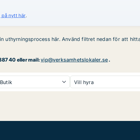
 på nytt här
.
in uthyrningsprocess här. Använd filtret nedan för att hitt
87 40 eller mail:
vip@verksamhetslokaler.se
.
Butik
Vill hyra