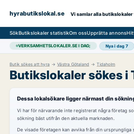
hyrabutikslokal.se
Vi samlar alla butikslokaler
Sök
Butikslokaler statistik
Om oss
Upprätta annons
Hit
VERKSAMHETSLOKALER.SE I DAG;
Nya i dag
7
Butik sökes att hyra
Västra Götaland
Tidaholm
Butikslokaler sökes i
Dessa lokalsökare ligger närmast din söknin
Vi har för närvarande inte registrerat några företag
sökning bäst utifrån den aktuella marknaden.
De visade företagen kan avvika från din ursprungliga s