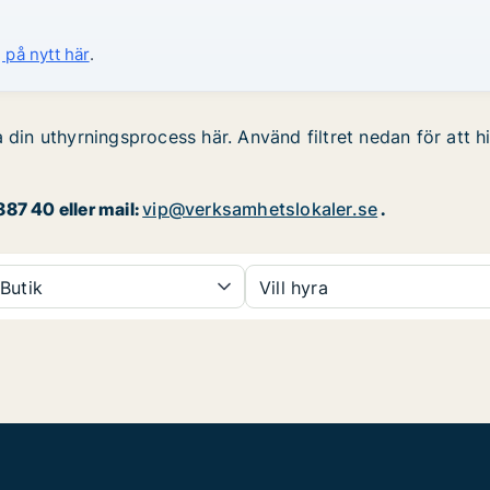
 på nytt här
.
 din uthyrningsprocess här. Använd filtret nedan för att h
87 40 eller mail:
vip@verksamhetslokaler.se
.
Butik
Vill hyra