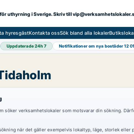
 för uthyrning i Sverige. Skriv till vip@verksamhetslokaler
ta hyresgäst
Kontakta oss
Sök bland alla lokaler
Butiksloka
Uppdaterade 24h
7
Notifikationer om nya bostäder
12 0
 Tidaholm
g
 som söker verksamhetslokaler som motsvarar din sökning. Därf
ökning när det gäller exempelvis lokaltyp, läge, storlek eller 