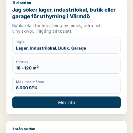
11 d sedan
Jag söker lager, industrilokal, butik eller garage för uthyrni
Jag söker lager, industrilokal, butik eller
garage för uthyrning i Värmdö
Butikslokal för försäljning av musik, retro och
vinylskivor. Tillgång till toalett.
Type
Lager, Industrilokal, Butik, Garage
Storlek
2
18 - 120 m
Max. per månad
8 000 SEK
Mer info
1 mån sedan
Mashal söker lager, butik, showroom eller garage för uthyrni