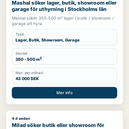
Mashal söker lager, butik, showroom eller
garage för uthyrning i Stockholms län
Mashal söker 350-500 m² lager / butik / showroom /
garage att hyra
Type
Lager, Butik, Showroom, Garage
Storlek
2
350 - 500 m
Max. per månad
43 000 SEK
Mer info
4 d sedan
Milad söker butik eller showroom för uthyrning i Stockholms 
Milad söker butik eller showroom för