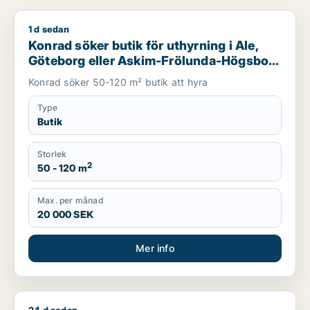
1 d sedan
Konrad söker butik för uthyrning i Ale, Göteborg eller Askim
Konrad söker butik för uthyrning i Ale,
Göteborg eller Askim-Frölunda-Högsbo
m.fl.
Konrad söker 50-120 m² butik att hyra
Type
Butik
Storlek
2
50 - 120 m
Max. per månad
20 000 SEK
Mer info