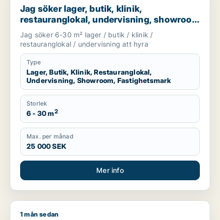
Jag söker lager, butik, klinik,
restauranglokal, undervisning, showroom
eller fastighetsmark för uthyrning i
Jag söker 6-30 m² lager / butik / klinik /
Lundby, Göteborg eller Askim-Frölunda-
restauranglokal / undervisning att hyra
Högsbo m.fl.
Type
Lager, Butik, Klinik, Restauranglokal,
Undervisning, Showroom, Fastighetsmark
Storlek
2
6 - 30 m
Max. per månad
25 000 SEK
Mer info
1 mån sedan
Hannu söker butik för uthyrning i Lundby, Göteborg Västra e