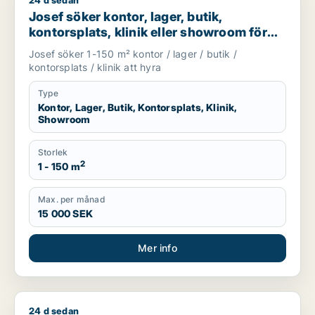
24 d sedan
Josef söker kontor, lager, butik, kontorsplats, klinik eller s
Josef söker kontor, lager, butik,
kontorsplats, klinik eller showroom för
uthyrning i Göteborg
Josef söker 1-150 m² kontor / lager / butik /
kontorsplats / klinik att hyra
Type
Kontor, Lager, Butik, Kontorsplats, Klinik,
Showroom
Storlek
2
1 - 150 m
Max. per månad
15 000 SEK
Mer info
24 d sedan
Jag söker lager, butik, klinik, restauranglokal, undervisnin