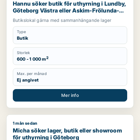
Hannu söker butik för uthyrning i Lundby,
Göteborg Västra eller Askim-Frölunda-
Högsbo m.fl.
Butikslokal gärna med sammanhängande lager
Type
Butik
Storlek
2
600 - 1 000 m
Max. per månad
Ej angivet
Mer info
1 mån sedan
Micha söker lager, butik eller showroom för uthyrning i Göte
Micha söker lager, butik eller showroom
för uthyrning i Göteborg