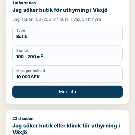
1 mån sedan
Jag söker butik för uthyrning i Växjö
Jag söker butik för uthyrning i Växjö
Jag söker 100-200 m² butik i Växjö att hyra
Type
Butik
Storlek
2
100 - 200 m
Max. per månad
10 000 SEK
Mer info
22 d sedan
Jag söker butik eller klinik för uthyrning i Växjö
Jag söker butik eller klinik för uthyrning i
Växjö