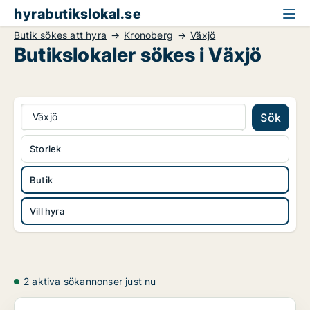
hyrabutikslokal.se
Butik sökes att hyra
Kronoberg
Växjö
Butikslokaler sökes i Växjö
Växjö
Sök
Storlek
Butik
Vill hyra
2 aktiva sökannonser just nu