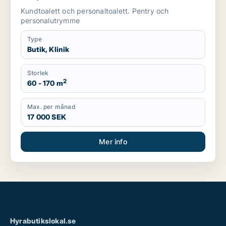
Kundtoalett och personaltoalett. Pentry och
personalutrymme
Type
Butik, Klinik
Storlek
2
60 - 170 m
Max. per månad
17 000 SEK
Mer info
Hyrabutikslokal.se