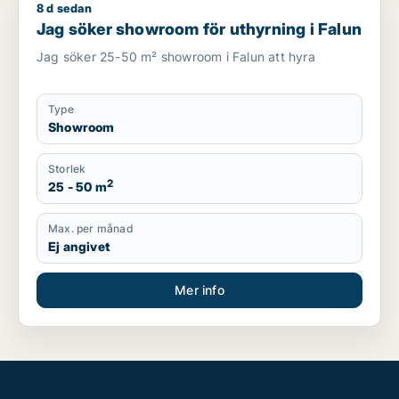
8 d sedan
Jag söker showroom för uthyrning i Falun
Jag söker showroom för uthyrning i Falun
Jag söker 25-50 m² showroom i Falun att hyra
Type
Showroom
Storlek
2
25 - 50 m
Max. per månad
Ej angivet
Mer info