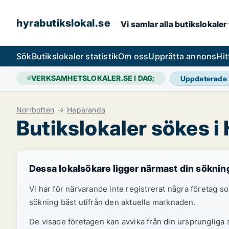
hyrabutikslokal.se
Vi samlar alla butikslokaler
Sök
Butikslokaler statistik
Om oss
Upprätta annons
Hit
VERKSAMHETSLOKALER.SE I DAG;
Uppdaterade
Norrbotten
Haparanda
Butikslokaler sökes 
Dessa lokalsökare ligger närmast din söknin
Vi har för närvarande inte registrerat några företag
sökning bäst utifrån den aktuella marknaden.
De visade företagen kan avvika från din ursprungliga s