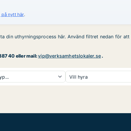
 på nytt här
.
a din uthyrningsprocess här. Använd filtret nedan för att 
87 40 eller mail:
vip@verksamhetslokaler.se
.
yp...
Vill hyra