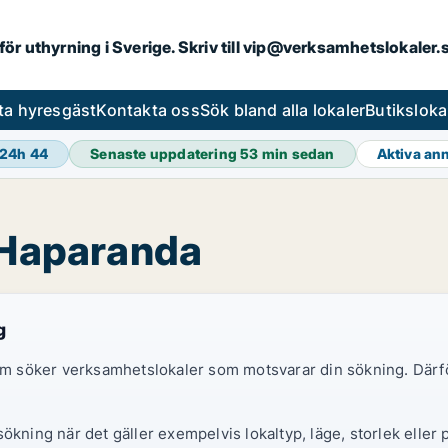
 för uthyrning i Sverige. Skriv till vip@verksamhetslokaler
ta hyresgäst
Kontakta oss
Sök bland alla lokaler
Butiksloka
 24h
44
Senaste uppdatering
53 min sedan
Aktiva an
i Haparanda
g
 som söker verksamhetslokaler som motsvarar din sökning. Därf
ökning när det gäller exempelvis lokaltyp, läge, storlek eller 