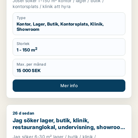
Josef söker 1-150 m² kontor / lager / butik /
kontorsplats / klinik att hyra
Type
Kontor, Lager, Butik, Kontorsplats, Klinik,
Showroom
Storlek
2
1 - 150 m
Max. per månad
15 000 SEK
Mer info
26 d sedan
Jag söker lager, butik, klinik, restauranglokal, undervisnin
Jag söker lager, butik, klinik,
restauranglokal, undervisning, showroom
eller fastighetsmark för uthyrning i
Jag söker 6-30 m² lager / butik / klinik /