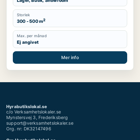
Lager, Butik, Showroom
Storlek
2
300 - 500 m
Max. per månad
Ej angivet
Mer info
Hyrabutikslokal.se
c/o Verksamhetslokaler.se
Mynstersvej 3, Frederiksberg
support@verksamhetslokaler.se
Org. nr: DK32147496