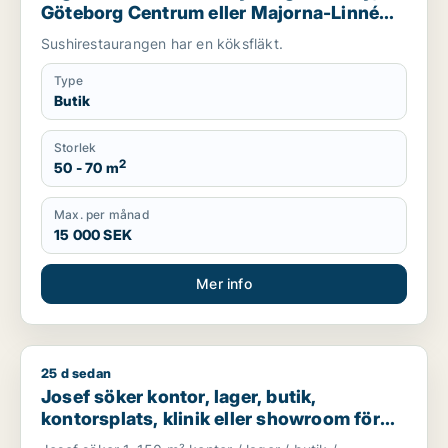
Göteborg Centrum eller Majorna-Linné
m.fl.
Sushirestaurangen har en köksfläkt.
Type
Butik
Storlek
2
50 - 70 m
Max. per månad
15 000 SEK
Mer info
25 d sedan
Josef söker kontor, lager, butik, kontorsplats, klinik eller s
Josef söker kontor, lager, butik,
kontorsplats, klinik eller showroom för
uthyrning i Göteborg