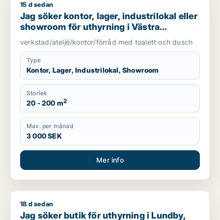
15 d sedan
Jag söker kontor, lager, industrilokal eller showroom för uth
Jag söker kontor, lager, industrilokal eller
showroom för uthyrning i Västra
Götaland
verkstad/ateljé/kontor/förråd med toalett och dusch
Type
Kontor, Lager, Industrilokal, Showroom
Storlek
2
20 - 200 m
Max. per månad
3 000 SEK
Mer info
18 d sedan
Jag söker butik för uthyrning i Lundby, Göteborg Centrum el
Jag söker butik för uthyrning i Lundby,