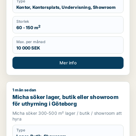
Type
Kontor, Kontorsplats, Undervisning, Showroom
Storlek
2
60 - 150 m
Max. per månad
10 000 SEK
Mer info
1 mån sedan
Micha söker lager, butik eller showroom för uthyrning i Göte
Micha söker lager, butik eller showroom
för uthyrning i Göteborg
Micha söker 300-500 m² lager / butik / showroom att
hyra
Type