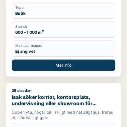
Type
Butik
Storlek
2
600 - 1 000 m
Max. per månad
Ej angivet
Mer info
26 d sedan
Isak söker kontor, kontorsplats, undervisning eller showroom 
Isak söker kontor, kontorsplats,
undervisning eller showroom för
uthyrning i Lundby, Göteborg eller Norra
Öppen yta, högt i tak, rikligt med naturligt ljus, trefas
hisingen m.fl.
el, städvänligt golv