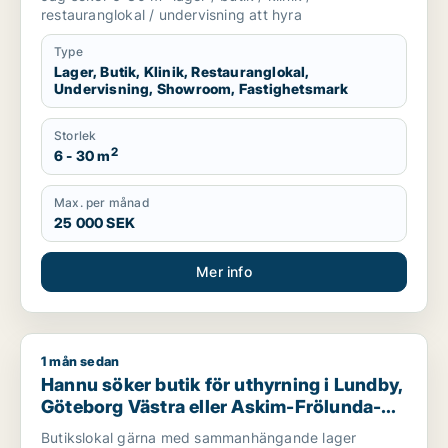
Lundby, Göteborg eller Askim-Frölunda-
restauranglokal / undervisning att hyra
Högsbo m.fl.
Type
Lager, Butik, Klinik, Restauranglokal,
Undervisning, Showroom, Fastighetsmark
Storlek
2
6 - 30 m
Max. per månad
25 000 SEK
Mer info
1 mån sedan
Hannu söker butik för uthyrning i Lundby, Göteborg Västra e
Hannu söker butik för uthyrning i Lundby,
Göteborg Västra eller Askim-Frölunda-
Högsbo m.fl.
Butikslokal gärna med sammanhängande lager