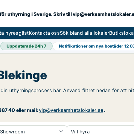
 för uthyrning i Sverige. Skriv till vip@verksamhetslokaler
ta hyresgäst
Kontakta oss
Sök bland alla lokaler
Butiksloka
Uppdaterade 24h
7
Notifikationer om nya bostäder
12 0
 Blekinge
 din uthyrningsprocess här. Använd filtret nedan för att hi
87 40 eller mail:
vip@verksamhetslokaler.se
.
Showroom
Vill hyra