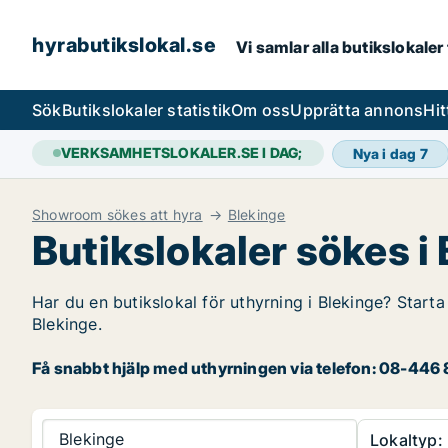
hyrabutikslokal.se
Vi samlar alla butikslokaler
Sök
Butikslokaler statistik
Om oss
Upprätta annons
Hit
VERKSAMHETSLOKALER.SE I DAG;
Nya i dag
7
Showroom sökes att hyra
Blekinge
Butikslokaler sökes i
Har du en butikslokal för uthyrning i Blekinge? Starta
Blekinge.
Få snabbt hjälp med uthyrningen via telefon: 08-446 8
Blekinge
Lokaltyp: