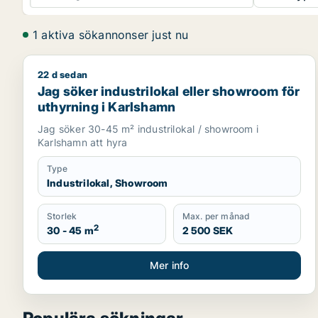
1 aktiva sökannonser just nu
22 d sedan
Jag söker industrilokal eller showroom för uthyrni
Jag söker industrilokal eller showroom för
uthyrning i Karlshamn
Jag söker 30-45 m² industrilokal / showroom i
Karlshamn att hyra
Type
Industrilokal, Showroom
Storlek
Max. per månad
2
30 - 45 m
2 500 SEK
Mer info