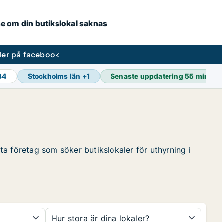
.se om din butikslokal saknas
ler på facebook
34
Stockholms län
+
1
Senaste uppdatering
55 min se
tta företag som söker butikslokaler för uthyrning i
Hur stora är dina lokaler?