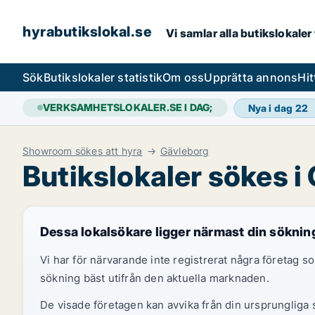
hyrabutikslokal.se
Vi samlar alla butikslokaler
Sök
Butikslokaler statistik
Om oss
Upprätta annons
Hit
VERKSAMHETSLOKALER.SE I DAG;
Nya i dag
22
Showroom sökes att hyra
Gävleborg
Butikslokaler sökes i
Dessa lokalsökare ligger närmast din söknin
Vi har för närvarande inte registrerat några företag
sökning bäst utifrån den aktuella marknaden.
De visade företagen kan avvika från din ursprungliga s