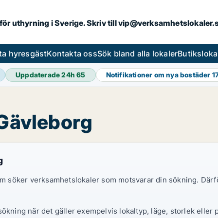
 för uthyrning i Sverige. Skriv till vip@verksamhetslokaler
ta hyresgäst
Kontakta oss
Sök bland alla lokaler
Butiksloka
Uppdaterade 24h
65
Notifikationer om nya bostäder
1
 Gävleborg
g
 som söker verksamhetslokaler som motsvarar din sökning. Därf
ökning när det gäller exempelvis lokaltyp, läge, storlek eller 