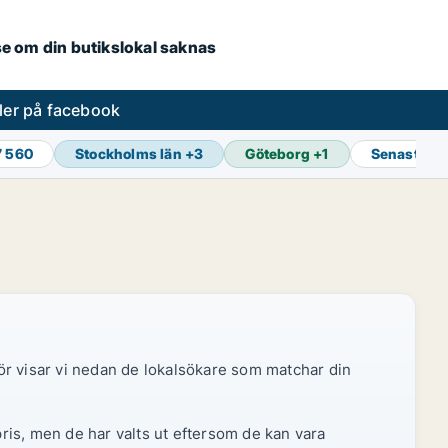
.se om din butikslokal saknas
ler på facebook
7 560
Stockholms län
+
3
Göteborg
+
1
Senaste u
ör visar vi nedan de lokalsökare som matchar din
pris, men de har valts ut eftersom de kan vara