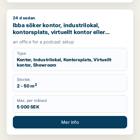
24 d sedan
Ibba söker kontor, industrilokal, kontorsplats, virtuellt ko
Ibba söker kontor, industrilokal,
kontorsplats, virtuellt kontor eller
showroom för uthyrning i
an office for a podcast setup
Hammarbyhamnen
Type
Kontor, Industrilokal, Kontorsplats, Virtuellt
kontor, Showroom
Storlek
2
2 - 50 m
Max. per månad
5 000 SEK
Mer info