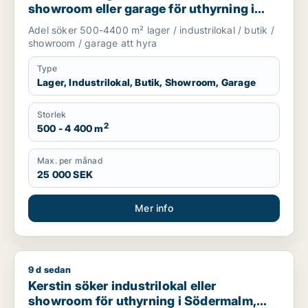
showroom eller garage för uthyrning i
Huddinge, Tyresö eller Nacka m.fl.
Adel söker 500-4400 m² lager / industrilokal / butik /
showroom / garage att hyra
Type
Lager, Industrilokal, Butik, Showroom, Garage
Storlek
2
500 - 4 400 m
Max. per månad
25 000 SEK
Mer info
9 d sedan
Kerstin söker industrilokal eller showroom för uthyrning i
Kerstin söker industrilokal eller
showroom för uthyrning i Södermalm,