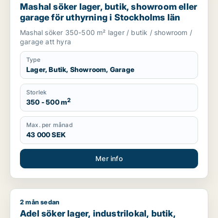
Mashal söker lager, butik, showroom eller
garage för uthyrning i Stockholms län
Mashal söker 350-500 m² lager / butik / showroom /
garage att hyra
Type
Lager, Butik, Showroom, Garage
Storlek
2
350 - 500 m
Max. per månad
43 000 SEK
Mer info
2 mån sedan
Adel söker lager, industrilokal, butik, showroom eller garage
Adel söker lager, industrilokal, butik,