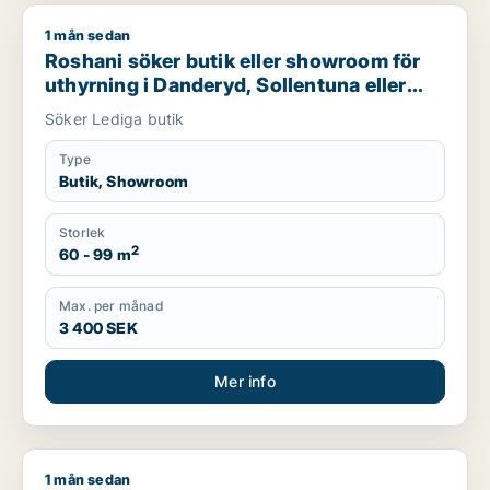
1 mån sedan
Roshani söker butik eller showroom för uthyrning i Danderyd
Roshani söker butik eller showroom för
uthyrning i Danderyd, Sollentuna eller
Sundbyberg m.fl.
Söker Lediga butik
Type
Butik, Showroom
Storlek
2
60 - 99 m
Max. per månad
3 400 SEK
Mer info
1 mån sedan
Mashal söker lager, butik, showroom eller garage för uthyrni