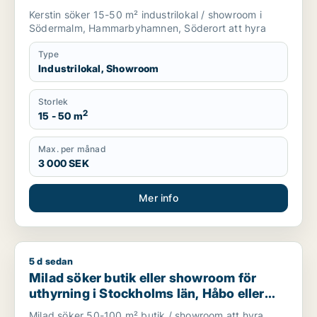
Hammarbyhamnen eller Söderort
Kerstin söker 15-50 m² industrilokal / showroom i
Södermalm, Hammarbyhamnen, Söderort att hyra
Type
Industrilokal, Showroom
Storlek
2
15 - 50 m
Max. per månad
3 000 SEK
Mer info
5 d sedan
Milad söker butik eller showroom för uthyrning i Stockholms 
Milad söker butik eller showroom för
uthyrning i Stockholms län, Håbo eller
Knivsta
Milad söker 50-100 m² butik / showroom att hyra