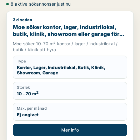
8 aktiva sökannonser just nu
3 d sedan
Moe söker kontor, lager, industrilokal, butik, klinik, showroo
Moe söker kontor, lager, industrilokal,
butik, klinik, showroom eller garage för
uthyrning i Stockholm
Moe söker 10-70 m² kontor / lager / industrilokal /
butik / klinik att hyra
Type
Kontor, Lager, Industrilokal, Butik, Klinik,
Showroom, Garage
Storlek
2
10 - 70 m
Max. per månad
Ej angivet
Mer info