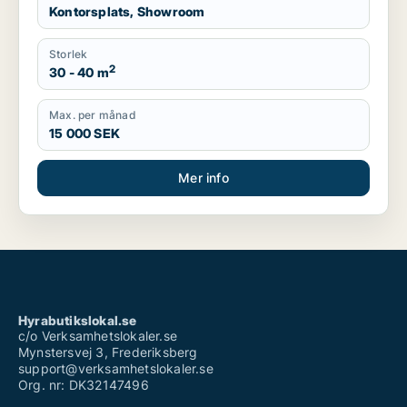
Kontorsplats, Showroom
Storlek
2
30 - 40 m
Max. per månad
15 000 SEK
Mer info
Hyrabutikslokal.se
c/o Verksamhetslokaler.se
Mynstersvej 3, Frederiksberg
support@verksamhetslokaler.se
Org. nr: DK32147496