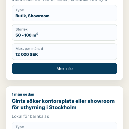
Type
Butik, Showroom
Storlek
2
50 - 100 m
Max. per månad
12 000 SEK
Mer info
1 mån sedan
Ginta söker kontorsplats eller showroom för uthyrning i Sto
Ginta söker kontorsplats eller showroom
för uthyrning i Stockholm
Lokal för barnkalas
Type