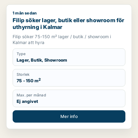
1 mån sedan
Filip söker lager, butik eller showroom för uthyrning i Kalmar
Filip söker lager, butik eller showroom för
uthyrning i Kalmar
Filip söker 75-150 m² lager / butik / showroom i
Kalmar att hyra
Type
Lager, Butik, Showroom
Storlek
2
75 - 150 m
Max. per månad
Ej angivet
Mer info