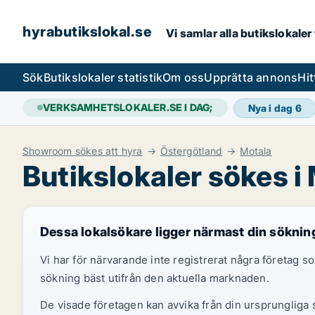
hyrabutikslokal.se
Vi samlar alla butikslokaler
Sök
Butikslokaler statistik
Om oss
Upprätta annons
Hit
VERKSAMHETSLOKALER.SE I DAG;
Nya i dag
6
Showroom sökes att hyra
Östergötland
Motala
Butikslokaler sökes i
Dessa lokalsökare ligger närmast din söknin
Vi har för närvarande inte registrerat några företag
sökning bäst utifrån den aktuella marknaden.
De visade företagen kan avvika från din ursprungliga s