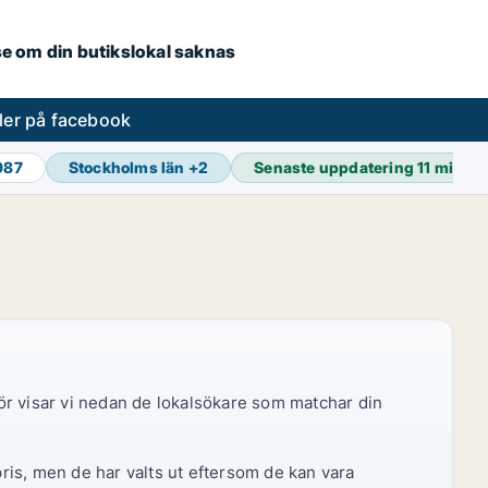
.se om din butikslokal saknas
ler på facebook
987
Stockholms län
+
2
Senaste uppdatering
11 min s
ör visar vi nedan de lokalsökare som matchar din
pris, men de har valts ut eftersom de kan vara