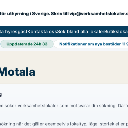
 för uthyrning i Sverige. Skriv till vip@verksamhetslokaler
ta hyresgäst
Kontakta oss
Sök bland alla lokaler
Butiksloka
Uppdaterade 24h
33
Notifikationer om nya bostäder
11 
 Motala
g
 som söker verksamhetslokaler som motsvarar din sökning. Därf
ökning när det gäller exempelvis lokaltyp, läge, storlek eller 