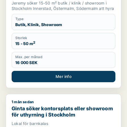
Östermalm eller Södermalm
Jeremy söker 15-50 m² butik / klinik / showroom i
Stockholm Innerstad, Östermalm, Södermalm att hyra
Type
Butik, Klinik, Showroom
Storlek
2
15 - 50 m
Max. per månad
16 000 SEK
Mer info
1 mån sedan
Ginta söker kontorsplats eller showroom för uthyrning i Sto
Ginta söker kontorsplats eller showroom
för uthyrning i Stockholm
Lokal för barnkalas