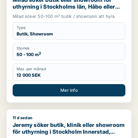
uthyrning i Stockholms län, Håbo eller
Knivsta
Milad söker 50-100 m² butik / showroom att hyra
Type
Butik, Showroom
Storlek
2
50 - 100 m
Max. per månad
12 000 SEK
Mer info
11 d sedan
Jeremy söker butik, klinik eller showroom för uthyrning i S
Jeremy söker butik, klinik eller showroom
för uthyrning i Stockholm Innerstad,