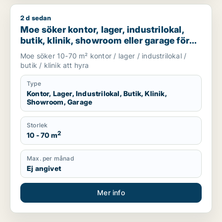
2 d sedan
Moe söker kontor, lager, industrilokal, butik, klinik, showroo
Moe söker kontor, lager, industrilokal,
butik, klinik, showroom eller garage för
uthyrning i Stockholm
Moe söker 10-70 m² kontor / lager / industrilokal /
butik / klinik att hyra
Type
Kontor, Lager, Industrilokal, Butik, Klinik,
Showroom, Garage
Storlek
2
10 - 70 m
Max. per månad
Ej angivet
Mer info