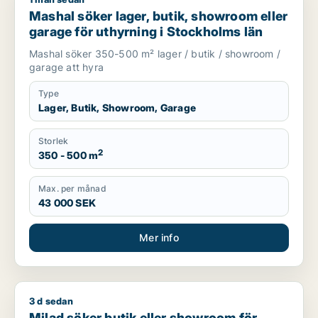
Mashal söker lager, butik, showroom eller garage för uthyrni
Mashal söker lager, butik, showroom eller
garage för uthyrning i Stockholms län
Mashal söker 350-500 m² lager / butik / showroom /
garage att hyra
Type
Lager, Butik, Showroom, Garage
Storlek
2
350 - 500 m
Max. per månad
43 000 SEK
Mer info
3 d sedan
Milad söker butik eller showroom för uthyrning i Stockholms 
Milad söker butik eller showroom för