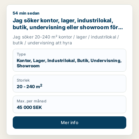
54 min sedan
Jag söker kontor, lager, industrilokal, butik, undervisning e
Jag söker kontor, lager, industrilokal,
butik, undervisning eller showroom för
uthyrning i Stockholm
Jag söker 20-240 m² kontor / lager / industrilokal /
butik / undervisning att hyra
Type
Kontor, Lager, Industrilokal, Butik, Undervisning,
Showroom
Storlek
2
20 - 240 m
Max. per månad
45 000 SEK
Mer info