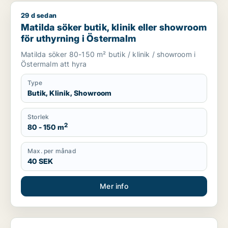
29 d sedan
Matilda söker butik, klinik eller showroom för uthyrning i Ös
Matilda söker butik, klinik eller showroom
för uthyrning i Östermalm
Matilda söker 80-150 m² butik / klinik / showroom i
Östermalm att hyra
Type
Butik, Klinik, Showroom
Storlek
2
80 - 150 m
Max. per månad
40 SEK
Mer info