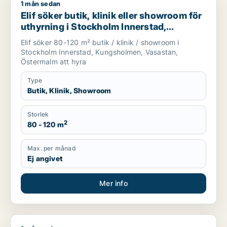
1 mån sedan
Elif söker butik, klinik eller showroom för uthyrning i Stock
Elif söker butik, klinik eller showroom för
uthyrning i Stockholm Innerstad,
Kungsholmen eller Vasastan m.fl.
Elif söker 80-120 m² butik / klinik / showroom i
Stockholm Innerstad, Kungsholmen, Vasastan,
Östermalm att hyra
Type
Butik, Klinik, Showroom
Storlek
2
80 - 120 m
Max. per månad
Ej angivet
Mer info