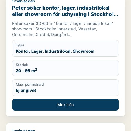
1 mån sedan
Peter söker kontor, lager, industrilokal eller showroom för u
Peter söker kontor, lager, industrilokal
eller showroom för uthyrning i Stockholm
Innerstad, Vasastan eller Östermalm m.fl.
Peter söker 30-66 m² kontor / lager / industrilokal /
showroom i Stockholm Innerstad, Vasastan,
Östermalm, Gärdet/Djurgård...
Type
Kontor, Lager, Industrilokal, Showroom
Storlek
2
30 - 66 m
Max. per månad
Ej angivet
Mer info
1 mån sedan