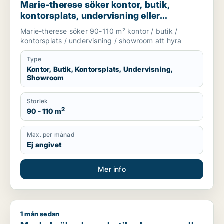
Marie-therese söker kontor, butik,
kontorsplats, undervisning eller
showroom för uthyrning i Upplands
Marie-therese söker 90-110 m² kontor / butik /
Väsby, Järfälla eller Upplands-Bro m.fl.
kontorsplats / undervisning / showroom att hyra
Type
Kontor, Butik, Kontorsplats, Undervisning,
Showroom
Storlek
2
90 - 110 m
Max. per månad
Ej angivet
Mer info
1 mån sedan
Mashal söker lager, butik, showroom eller garage för uthyrni