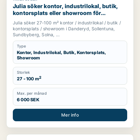
Julia söker kontor, industrilokal, butik,
kontorsplats eller showroom för
uthyrning i Danderyd, Sollentuna eller
Julia söker 27-100 m² kontor / industrilokal / butik /
Sundbyberg m.fl.
kontorsplats / showroom i Danderyd, Sollentuna,
Sundbyberg, Solna, ...
Type
Kontor, Industrilokal, Butik, Kontorsplats,
Showroom
Storlek
2
27 - 100 m
Max. per månad
6 000 SEK
Mer info