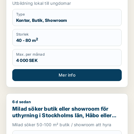
Väsby, Sollentuna eller Sundbyberg m.fl.
Utbildning lokal till ungdomar
Type
Kontor, Butik, Showroom
Storlek
2
40 - 80 m
Max. per månad
4 000 SEK
Mer info
6 d sedan
Milad söker butik eller showroom för uthyrning i Stockholms 
Milad söker butik eller showroom för
uthyrning i Stockholms län, Håbo eller
Knivsta
Milad söker 50-100 m² butik / showroom att hyra