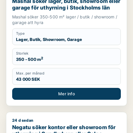
Mashal söker lager, butik, showroom eller
garage för uthyrning i Stockholms län
Mashal söker 350-500 m² lager / butik / showroom /
garage att hyra
Type
Lager, Butik, Showroom, Garage
Storlek
2
350 - 500 m
Max. per månad
43 000 SEK
Mer info
24 d sedan
Negatu söker kontor eller showroom för uthyrning i Sundbyb
Negatu söker kontor eller showroom för