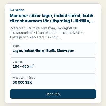
5 d sedan
Mansour söker lager, industrilokal, butik eller showroom för u
Mansour söker lager, industrilokal, butik
eller showroom för uthyrning i Järfälla,
Danderyd eller Sollentuna m.fl.
.Markplan .Ca 250-400 kvm, .möjlighet till
showroom/butik i kombination med produktion,
syateljé och verkstad .Takhöjd...
Type
Lager, Industrilokal, Butik, Showroom
Storlek
2
250 - 450 m
Max. per månad
50 000 SEK
Mer info