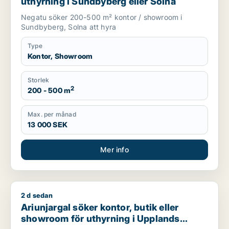
uthyrning i Sundbyberg eller Solna
Negatu söker 200-500 m² kontor / showroom i
Sundbyberg, Solna att hyra
Type
Kontor, Showroom
Storlek
2
200 - 500 m
Max. per månad
13 000 SEK
Mer info
2 d sedan
Ariunjargal söker kontor, butik eller showroom för uthyrning
Ariunjargal söker kontor, butik eller
showroom för uthyrning i Upplands