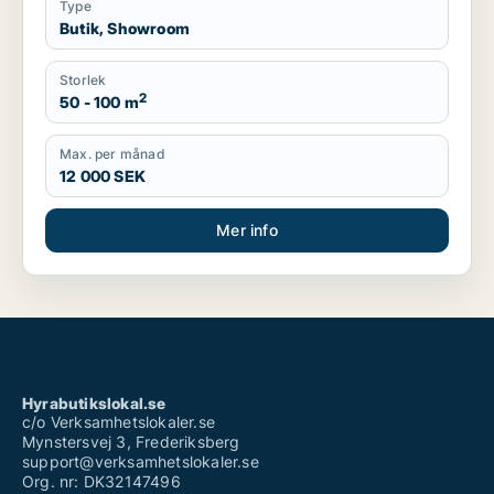
Type
Butik, Showroom
Storlek
2
50 - 100 m
Max. per månad
12 000 SEK
Mer info
Hyrabutikslokal.se
c/o Verksamhetslokaler.se
Mynstersvej 3, Frederiksberg
support@verksamhetslokaler.se
Org. nr: DK32147496