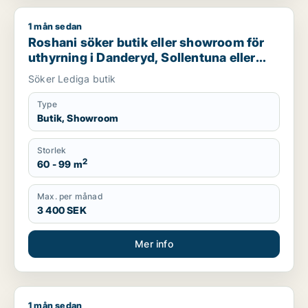
1 mån sedan
Roshani söker butik eller showroom för uthyrning i Danderyd
Roshani söker butik eller showroom för
uthyrning i Danderyd, Sollentuna eller
Sundbyberg m.fl.
Söker Lediga butik
Type
Butik, Showroom
Storlek
2
60 - 99 m
Max. per månad
3 400 SEK
Mer info
1 mån sedan
Julia söker kontor, industrilokal, butik, kontorsplats eller 