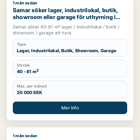
1 mån sedan
Samar söker lager, industrilokal, butik, showroom eller garag
Samar söker lager, industrilokal, butik,
showroom eller garage för uthyrning i
Upplands Väsby, Järfälla eller Täby m.fl.
Samar söker 40-81 m² lager / industrilokal / butik /
showroom / garage att hyra
Type
Lager, Industrilokal, Butik, Showroom, Garage
Storlek
2
40 - 81 m
Max. per månad
20 000 SEK
Mer info
1 mån sedan
Marie-therese söker kontor, butik, kontorsplats, undervisnin