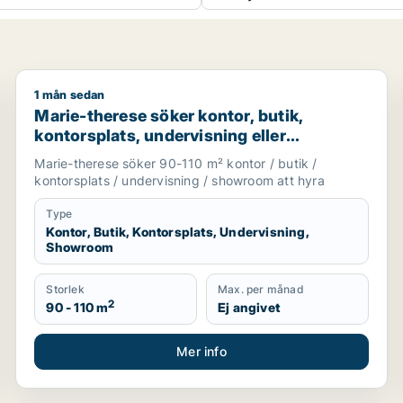
1 mån sedan
ller garage för uthyrning i Upplands Väsby, Järfälla eller 
Marie-therese söker kontor, butik, kontorsplats, und
Marie-therese söker kontor, butik,
kontorsplats, undervisning eller
showroom för uthyrning i Upplands
Marie-therese söker 90-110 m² kontor / butik /
Väsby, Järfälla eller Upplands-Bro m.fl.
kontorsplats / undervisning / showroom att hyra
Type
Kontor, Butik, Kontorsplats, Undervisning,
Showroom
Storlek
Max. per månad
2
90 - 110 m
Ej angivet
Mer info