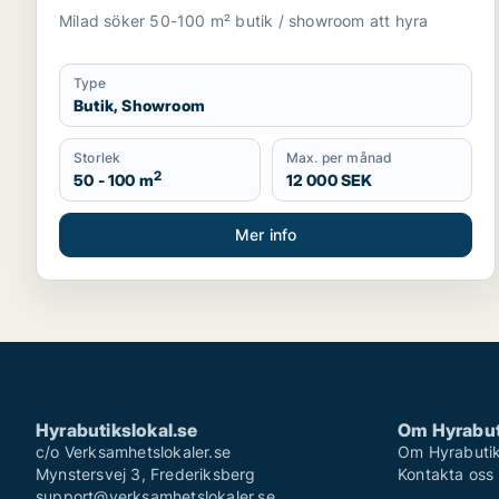
Knivsta
Milad söker 50-100 m² butik / showroom att hyra
Type
Butik, Showroom
Storlek
Max. per månad
2
50 - 100 m
12 000 SEK
Mer info
Hyrabutikslokal.se
Om Hyrabut
c/o Verksamhetslokaler.se
Om Hyrabutik
Mynstersvej 3, Frederiksberg
Kontakta oss
support@verksamhetslokaler.se