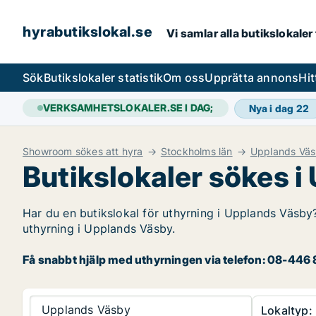
hyrabutikslokal.se
Vi samlar alla butikslokaler
Sök
Butikslokaler statistik
Om oss
Upprätta annons
Hit
VERKSAMHETSLOKALER.SE I DAG;
Nya i dag
22
Showroom sökes att hyra
Stockholms län
Upplands Vä
Butikslokaler sökes 
Har du en butikslokal för uthyrning i Upplands Väsby?
uthyrning i Upplands Väsby.
Få snabbt hjälp med uthyrningen via telefon: 08-446 8
Upplands Väsby
Lokaltyp: