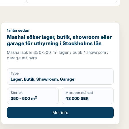
1 mån sedan
Täby m.fl.
ervisning eller showroom för uthyrning i Upplands Väsby, J
Mashal söker lager, butik, showroom eller garage för 
Mashal söker lager, butik, showroom eller
garage för uthyrning i Stockholms län
Mashal söker 350-500 m² lager / butik / showroom /
garage att hyra
Type
Lager, Butik, Showroom, Garage
Storlek
Max. per månad
2
350 - 500 m
43 000 SEK
Mer info