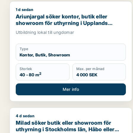
1 d sedan
Ariunjargal söker kontor, butik eller showroom för
Ariunjargal söker kontor, butik eller
showroom för uthyrning i Upplands
Väsby, Sollentuna eller Sundbyberg m.fl.
Utbildning lokal till ungdomar
Type
Kontor, Butik, Showroom
Storlek
Max. per månad
2
40 - 80 m
4 000 SEK
Mer info
4 d sedan
Milad söker butik eller showroom för uthyrning i S
Milad söker butik eller showroom för
uthyrning i Stockholms län, Håbo eller