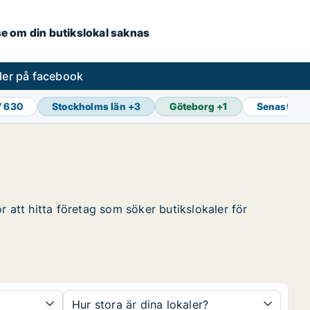
.se om din butikslokal saknas
ler på facebook
7 630
Stockholms län
+
3
Göteborg
+
1
Senaste u
r att hitta företag som söker butikslokaler för
Hur stora är dina lokaler?