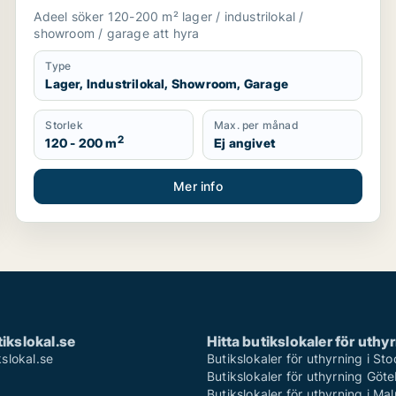
Upplands Väsby, Vallentuna eller
Adeel söker 120-200 m² lager / industrilokal /
Upplands-Bro m.fl.
showroom / garage att hyra
Type
Lager, Industrilokal, Showroom, Garage
Storlek
Max. per månad
2
120 - 200 m
Ej angivet
Mer info
ikslokal.se
Hitta butikslokaler för uthy
slokal.se
Butikslokaler för uthyrning i St
Butikslokaler för uthyrning Göt
Butikslokaler för uthyrning i Ma