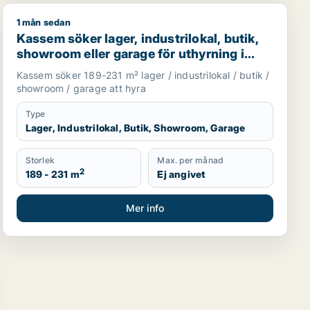
1 mån sedan
.fl.
plands Väsby, Vallentuna eller Upplands-Bro m.fl.
Kassem söker lager, industrilokal, butik, showroom ell
Kassem söker lager, industrilokal, butik,
showroom eller garage för uthyrning i
Upplands Väsby, Vallentuna eller
Kassem söker 189-231 m² lager / industrilokal / butik /
Upplands-Bro m.fl.
showroom / garage att hyra
Type
Lager, Industrilokal, Butik, Showroom, Garage
Storlek
Max. per månad
2
189 - 231 m
Ej angivet
Mer info
age för uthyrning i Upplands Väsby, Vallentuna eller Uppla