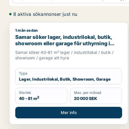
8 aktiva sökannonser just nu
1 mån sedan
Samar söker lager, industrilokal, butik, showroom e
Samar söker lager, industrilokal, butik,
showroom eller garage för uthyrning i
Upplands Väsby, Järfälla eller Täby m.fl.
Samar söker 40-81 m² lager / industrilokal / butik /
showroom / garage att hyra
Type
Lager, Industrilokal, Butik, Showroom, Garage
Storlek
Max. per månad
2
40 - 81 m
20 000 SEK
Mer info