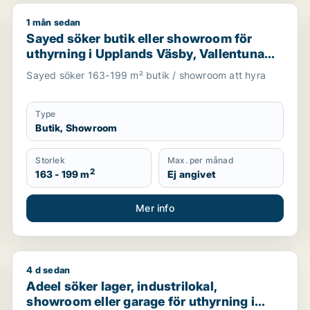
1 mån sedan
 uthyrning i Upplands Väsby, Sollentuna eller Sundbyberg m
Sayed söker butik eller showroom för uthyrning i Up
Sayed söker butik eller showroom för
uthyrning i Upplands Väsby, Vallentuna
eller Upplands-Bro m.fl.
Sayed söker 163-199 m² butik / showroom att hyra
Type
Butik, Showroom
Storlek
Max. per månad
2
163 - 199 m
Ej angivet
Mer info
4 d sedan
tockholms län, Håbo eller Knivsta
Adeel söker lager, industrilokal, showroom eller gar
Adeel söker lager, industrilokal,
showroom eller garage för uthyrning i