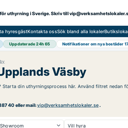
 för uthyrning i Sverige. Skriv till vip@verksamhetslokaler
ta hyresgäst
Kontakta oss
Sök bland alla lokaler
Butiksloka
Uppdaterade 24h
65
Notifikationer om nya bostäder
1
sby
i Upplands Väsby
 Starta din uthyrningsprocess här. Använd filtret nedan fö
87 40 eller mail:
vip@verksamhetslokaler.se
.
Showroom
Vill hyra