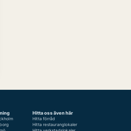
rning
Hitta oss även här
ockholm
Hitta förråd
eborg
Hitta restauranglokaler
lmö
Hitta verkstadslokaler