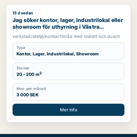
13 d sedan
Jag söker kontor, lager, industrilokal eller showroom för uth
Jag söker kontor, lager, industrilokal eller
showroom för uthyrning i Västra
Götaland
verkstad/ateljé/kontor/förråd med toalett och dusch
Type
Kontor, Lager, Industrilokal, Showroom
Storlek
2
20 - 200 m
Max. per månad
3 000 SEK
Mer info