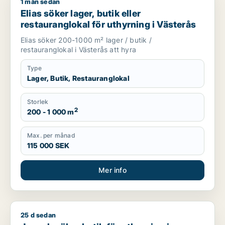
1 mån sedan
Elias söker lager, butik eller restauranglokal för uthyrning i V
Elias söker lager, butik eller
restauranglokal för uthyrning i Västerås
Elias söker 200-1000 m² lager / butik /
restauranglokal i Västerås att hyra
Type
Lager, Butik, Restauranglokal
Storlek
2
200 - 1 000 m
Max. per månad
115 000 SEK
Mer info
25 d sedan
Joseph söker butik för uthyrning i Västerås