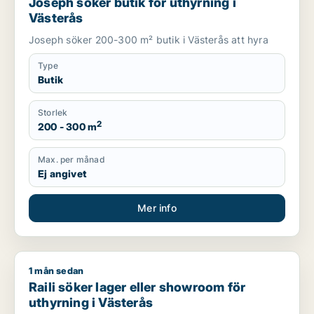
Joseph söker butik för uthyrning i
Västerås
Joseph söker 200-300 m² butik i Västerås att hyra
Type
Butik
Storlek
2
200 - 300 m
Max. per månad
Ej angivet
Mer info
1 mån sedan
Raili söker lager eller showroom för uthyrning i Västerås
Raili söker lager eller showroom för
uthyrning i Västerås