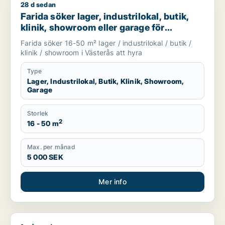
28 d sedan
Farida söker lager, industrilokal, butik, klinik, showroom elle
Farida söker lager, industrilokal, butik,
klinik, showroom eller garage för
uthyrning i Västerås
Farida söker 16-50 m² lager / industrilokal / butik /
klinik / showroom i Västerås att hyra
Type
Lager, Industrilokal, Butik, Klinik, Showroom,
Garage
Storlek
2
16 - 50 m
Max. per månad
5 000 SEK
Mer info