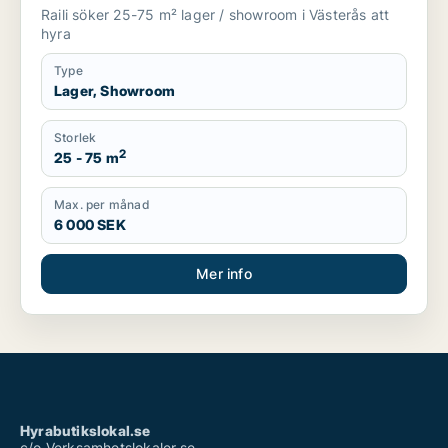
Raili söker 25-75 m² lager / showroom i Västerås att
hyra
Type
Lager, Showroom
Storlek
2
25 - 75 m
Max. per månad
6 000 SEK
Mer info
Hyrabutikslokal.se
c/o Verksamhetslokaler.se