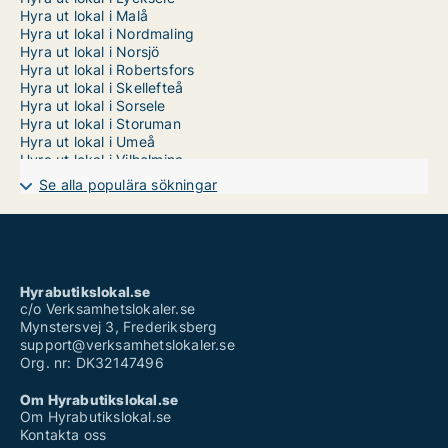
Hyra ut lokal i Malå
Hyra ut lokal i Nordmaling
Hyra ut lokal i Norsjö
Hyra ut lokal i Robertsfors
Hyra ut lokal i Skellefteå
Hyra ut lokal i Sorsele
Hyra ut lokal i Storuman
Hyra ut lokal i Umeå
Hyra ut lokal i Vilhelmina
Hyra ut lokal i Vindeln
Se alla populära sökningar
Hyra ut lokal i Vännäs
Hyra ut lokal i Åsele
Butik att hyra i Västerbotten
Showroom att hyra i Västerbotten
Hyrabutikslokal.se
c/o Verksamhetslokaler.se
Mynstersvej 3, Frederiksberg
support@verksamhetslokaler.se
Org. nr: DK32147496
Om Hyrabutikslokal.se
Om Hyrabutikslokal.se
Kontakta oss