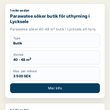
1 mån sedan
Parawatee söker butik för uthyrning i Lycksele
Parawatee söker butik för uthyrning i
Lycksele
Parawatee söker 40-48 m² butik i Lycksele att hyra
Type
Butik
Storlek
2
40 - 48 m
Max. per månad
3 500 SEK
Mer info