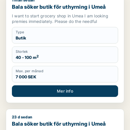
1 mån sedan
Bala söker butik för uthyrning i Umeå
Bala söker butik för uthyrning i Umeå
I want to start grocery shop in Umea I am looking
premies immediately. Please do the needful
Type
Butik
Storlek
2
40 - 100 m
Max. per månad
7 000 SEK
Mer info
23 d sedan
Bala söker butik för uthyrning i Umeå
Bala söker butik för uthyrning i Umeå