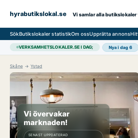
hyrabutikslokal.se
Vi samlar alla butikslokaler
Sök
Butikslokaler statistik
Om oss
Upprätta annons
Hit
VERKSAMHETSLOKALER.SE I DAG;
Nya i dag
6
Skåne
Ystad
Vi övervakar
marknaden!
SENAST UPPDATERAD