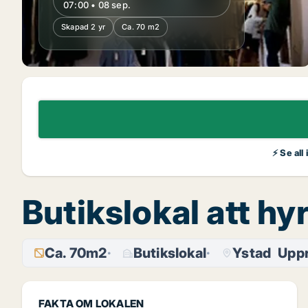
07:00 • 08 sep.
Skapad 2 yr
Ca. 70 m2
⚡ Se all
Butikslokal att hy
Ca. 70m2
Butikslokal
Ystad
Uppr
FAKTA OM LOKALEN