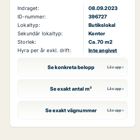
Indraget:
08.09.2023
ID-nummer:
396727
Lokaltyp:
Butikslokal
Sekundär lokaltyp:
Kontor
Storlek:
Ca. 70 m2
Hyra per år exkl. drift:
Inte angivet
Se konkreta belopp
Se exakt antal m²
Se exakt vägnummer