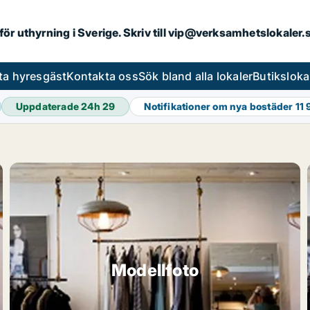
 för uthyrning i Sverige. Skriv till vip@verksamhetslokaler
ta hyresgäst
Kontakta oss
Sök bland alla lokaler
Butiksloka
Uppdaterade 24h
29
Notifikationer om nya bostäder
11
Modellfoto