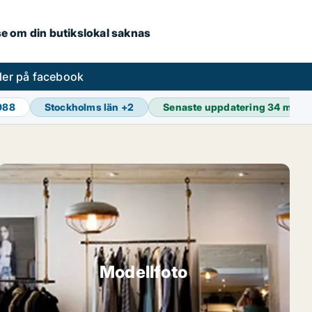
.se om din butikslokal saknas
ler på facebook
 988
Stockholms län
+
2
Senaste uppdatering
34 min s
Modellfoto