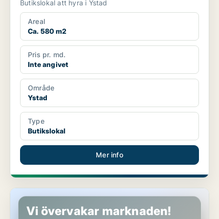
Butikslokal att hyra i Ystad
Areal
Ca. 580 m2
Pris pr. md.
Inte angivet
Område
Ystad
Type
Butikslokal
Mer info
Butikslokal i Ystad
Vi övervakar marknaden!