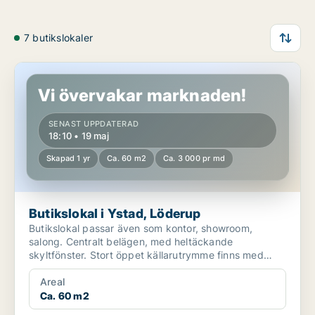
7 butikslokaler
Butikslokal i Ystad, Löderup
Vi övervakar marknaden!
SENAST UPPDATERAD
18:10 • 19 maj
Skapad 1 yr
Ca. 60 m2
Ca. 3 000 pr md
Butikslokal i Ystad, Löderup
Butikslokal passar även som kontor, showroom,
salong. Centralt belägen, med heltäckande
skyltfönster. Stort öppet källarutrymme finns med
tillgång frå...
Areal
Ca. 60 m2