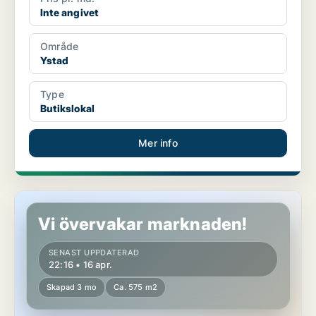
Inte angivet
Område
Ystad
Type
Butikslokal
Mer info
Butikslokal i Ystad
Vi övervakar marknaden!
SENAST UPPDATERAD
22:16 • 16 apr.
Skapad 3 mo
Ca. 575 m2