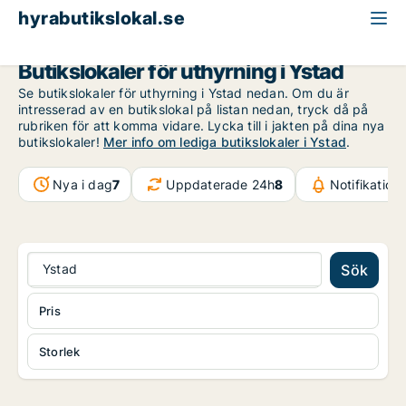
hyrabutikslokal.se
Skåne
Ystad
Butikslokaler för uthyrning i Ystad
Se butikslokaler för uthyrning i Ystad nedan. Om du är
intresserad av en butikslokal på listan nedan, tryck då på
rubriken för att komma vidare. Lycka till i jakten på dina nya
butikslokaler!
Mer info om lediga butikslokaler i Ystad
.
Nya i dag
7
Uppdaterade 24h
8
Notifikation
Ystad
Sök
Pris
Storlek