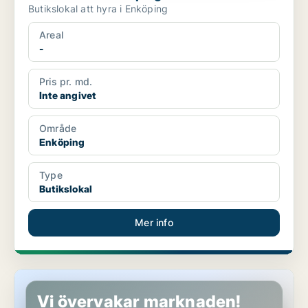
Butikslokal att hyra i Enköping
Areal
-
Pris pr. md.
Inte angivet
Område
Enköping
Type
Butikslokal
Mer info
Butikslokal i Enköping
Vi övervakar marknaden!