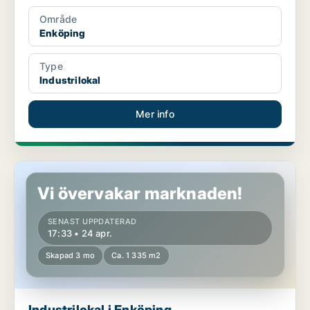
Område
Enköping
Type
Industrilokal
Mer info
Industrilokal i Enköping
Vi övervakar marknaden!
SENAST UPPDATERAD
17:33 • 24 apr.
Skapad 3 mo
Ca. 1 335 m2
Industrilokal i Enköping