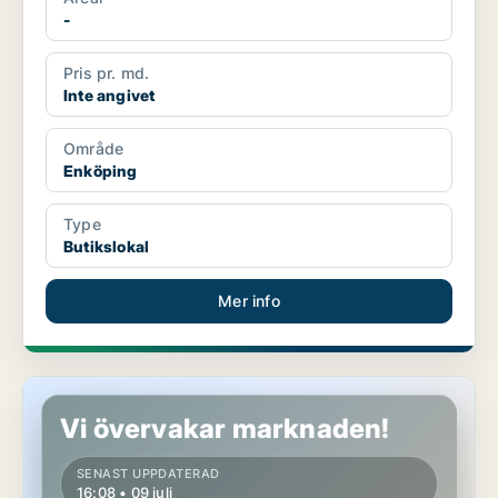
-
Pris pr. md.
Inte angivet
Område
Enköping
Type
Butikslokal
Mer info
Butikslokal i Enköping
Vi övervakar marknaden!
SENAST UPPDATERAD
16:08 • 09 juli