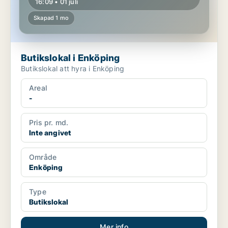
16:09 • 01 juli
Skapad 1 mo
Butikslokal i Enköping
Butikslokal att hyra i Enköping
Areal
-
Pris pr. md.
Inte angivet
Område
Enköping
Type
Butikslokal
Mer info