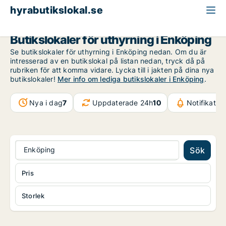
hyrabutikslokal.se
Uppsala län
Enköping
Butikslokaler för uthyrning i Enköping
Se butikslokaler för uthyrning i Enköping nedan. Om du är
intresserad av en butikslokal på listan nedan, tryck då på
rubriken för att komma vidare. Lycka till i jakten på dina nya
butikslokaler!
Mer info om lediga butikslokaler i Enköping
.
Nya i dag
7
Uppdaterade 24h
10
Notifikatio
Enköping
Sök
Pris
Storlek