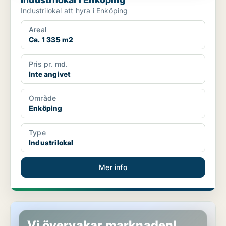
Industrilokal att hyra i Enköping
Areal
Ca. 1 335 m2
Pris pr. md.
Inte angivet
Område
Enköping
Type
Industrilokal
Mer info
Butikslokal i Enköping
Vi övervakar marknaden!