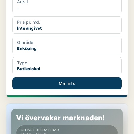
Areal
-
Pris pr. md.
Inte angivet
Område
Enköping
Type
Butikslokal
Mer info
Butikslokal i Enköping
Vi övervakar marknaden!
SENAST UPPDATERAD