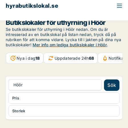
hyrabutikslokal.se
Skåne
Höör
Butikslokaler för uthyrning i Höör
Se butikslokaler för uthyrning i Höör nedan. Om du är
intresserad av en butikslokal på listan nedan, tryck då på
rubriken för att komma vidare. Lycka till i jakten på dina nya
butikslokaler!
Mer info om lediga butikslokaler i Höör
.
Nya i dag
18
Uppdaterade 24h
68
Notifikat
Höör
Sök
Pris
Storlek