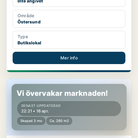
Inte angivet
Område
Östersund
Type
Butikslokal
Mer info
Butikslokal i Östersund
Vi övervakar marknaden!
SENAST UPPDATERAD
22:21 • 16 apr.
Skapad 3 mo
Ca. 280 m2