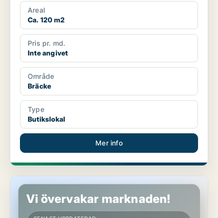
Areal
Ca. 120 m2
Pris pr. md.
Inte angivet
Område
Bräcke
Type
Butikslokal
Mer info
Butikslokal i Östersund
Vi övervakar marknaden!