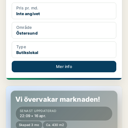
Pris pr. md.
Inte angivet
Område
Östersund
Type
Butikslokal
Mer info
Butikslokal i Östersund
Vi övervakar marknaden!
SENAST UPPDATERAD
22:09 • 16 apr.
Skapad 3 mo
Ca. 430 m2