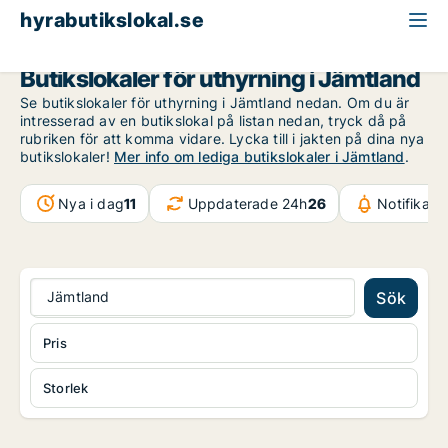
hyrabutikslokal.se
Jämtland
Butikslokaler för uthyrning i Jämtland
Se butikslokaler för uthyrning i Jämtland nedan. Om du är
intresserad av en butikslokal på listan nedan, tryck då på
rubriken för att komma vidare. Lycka till i jakten på dina nya
butikslokaler!
Mer info om lediga butikslokaler i Jämtland
.
Nya i dag
11
Uppdaterade 24h
26
Notifikati
Jämtland
Sök
Pris
Storlek