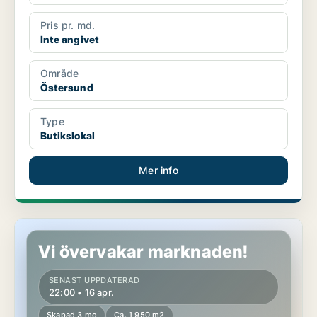
Pris pr. md.
Inte angivet
Område
Östersund
Type
Butikslokal
Mer info
Butikslokal i Östersund
Vi övervakar marknaden!
SENAST UPPDATERAD
22:00 • 16 apr.
Skapad 3 mo
Ca. 1 950 m2