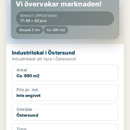
Vi övervakar marknaden!
SENAST UPPDATERAD
17:56 • 03 juni
Skapad 2 mo
Ca. 890 m2
Industrilokal i Östersund
Industrilokal att hyra i Östersund
Areal
Ca. 890 m2
Pris pr. md.
Inte angivet
Område
Östersund
Type