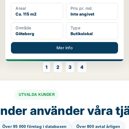
Areal
Pris pr. md.
Ca. 115 m2
Inte angivet
Område
Type
Göteborg
Butikslokal
Mer info
1
2
3
4
UTVALDA KUNDER
nder använder våra tj
Över 95 000 företag i databasen
Över 800 avtal årligen