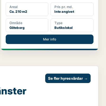
Areal
Pris pr. md.
Ca. 210 m2
Inte angivet
Område
Type
Göteborg
Butikslokal
Mer info
Se fler hyresvärdar
→
änster