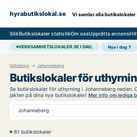
hyrabutikslokal.se
Vi samlar alla butikslokaler
Sök
Butikslokaler statistik
Om oss
Upprätta annons
Hit
VERKSAMHETSLOKALER.SE I DAG;
Nya i dag
7
Göteborg
Johanneberg
Butikslokaler för uthyrni
Se butikslokaler för uthyrning i Johanneberg nedan. Om
jakten på dina nya butikslokaler!
Mer info om lediga 
Johanneberg
61 butikslokaler