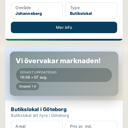
Område
Type
Johanneberg
Butikslokal
Mer info
Butikslokal i Göteborg
Vi övervakar marknaden!
SENAST UPPDATERAD
16:08 • 07 aug.
Skapad 1 d
Butikslokal i Göteborg
Butikslokal att hyra i Göteborg
Areal
Pris pr. md.