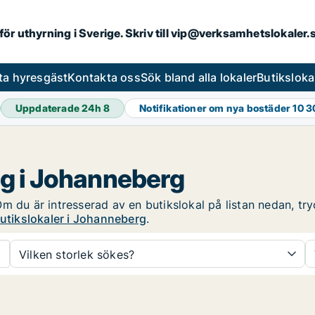
 för uthyrning i Sverige. Skriv till vip@verksamhetslokaler
ta hyresgäst
Kontakta oss
Sök bland alla lokaler
Butiksloka
Uppdaterade 24h
8
Notifikationer om nya bostäder
10 3
ng i Johanneberg
 du är intresserad av en butikslokal på listan nedan, tryc
butikslokaler i Johanneberg
.
Vilken storlek sökes?