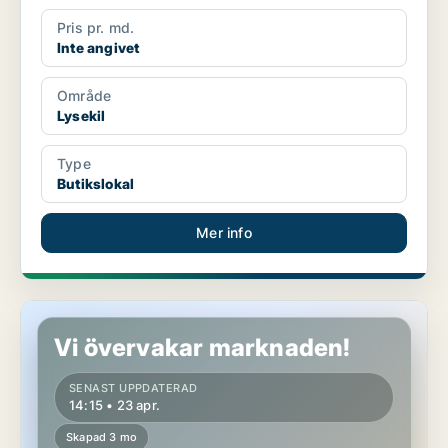
Pris pr. md.
Inte angivet
Område
Lysekil
Type
Butikslokal
Mer info
Butikslokal i Lysekil
Vi övervakar marknaden!
SENAST UPPDATERAD
14:15 • 23 apr.
Skapad 3 mo