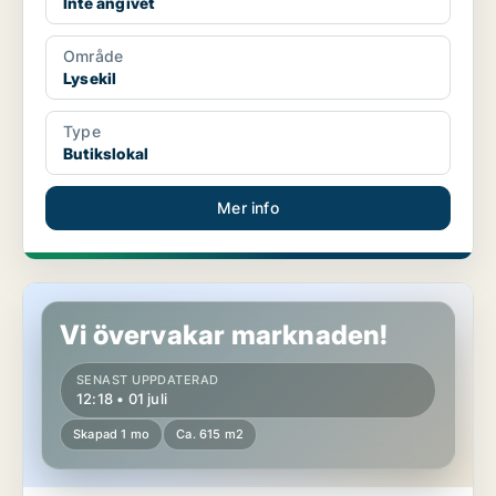
Inte angivet
Område
Lysekil
Type
Butikslokal
Mer info
Butikslokal i Lysekil
Vi övervakar marknaden!
SENAST UPPDATERAD
12:18 • 01 juli
Skapad 1 mo
Ca. 615 m2