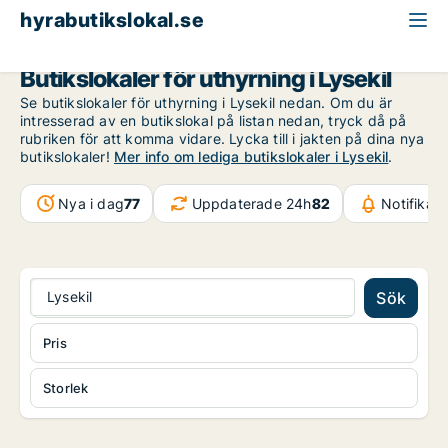
hyrabutikslokal.se
Västra Götaland
Lysekil
Butikslokaler för uthyrning i Lysekil
Se butikslokaler för uthyrning i Lysekil nedan. Om du är
intresserad av en butikslokal på listan nedan, tryck då på
rubriken för att komma vidare. Lycka till i jakten på dina nya
butikslokaler!
Mer info om lediga butikslokaler i Lysekil
.
Nya i dag
77
Uppdaterade 24h
82
Notifikat
Lysekil
Sök
Pris
Storlek