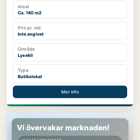
Areal
Ca. 140 m2
Pris pr. md.
Inte angivet
Område
Lysekil
Type
Butikslokal
Mer info
Butikslokal i Lysekil
Vi övervakar marknaden!