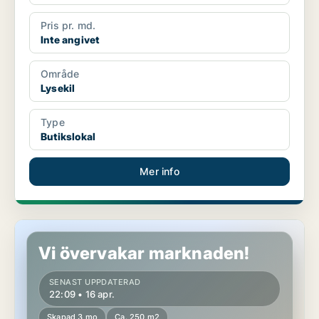
Pris pr. md.
Inte angivet
Område
Lysekil
Type
Butikslokal
Mer info
Butikslokal i Lysekil
Vi övervakar marknaden!
SENAST UPPDATERAD
22:09 • 16 apr.
Skapad 3 mo
Ca. 250 m2