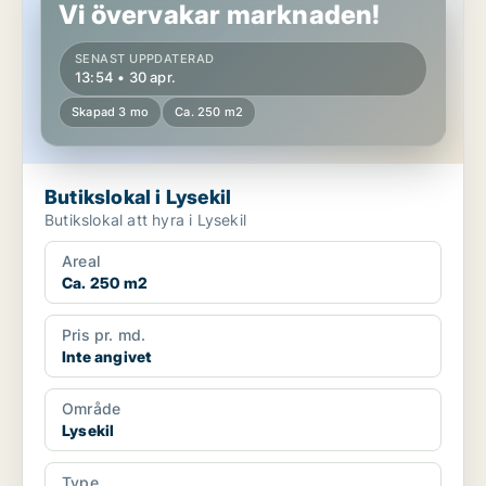
Vi övervakar marknaden!
SENAST UPPDATERAD
13:54 • 30 apr.
Skapad 3 mo
Ca. 250 m2
Butikslokal i Lysekil
Butikslokal att hyra i Lysekil
Areal
Ca. 250 m2
Pris pr. md.
Inte angivet
Område
Lysekil
Type