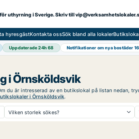
 för uthyrning i Sverige. Skriv till vip@verksamhetslokaler
ta hyresgäst
Kontakta oss
Sök bland alla lokaler
Butiksloka
Uppdaterade 24h
68
Notifikationer om nya bostäder
16
ng i Örnsköldsvik
m du är intresserad av en butikslokal på listan nedan, try
utikslokaler i Örnsköldsvik
.
Vilken storlek sökes?