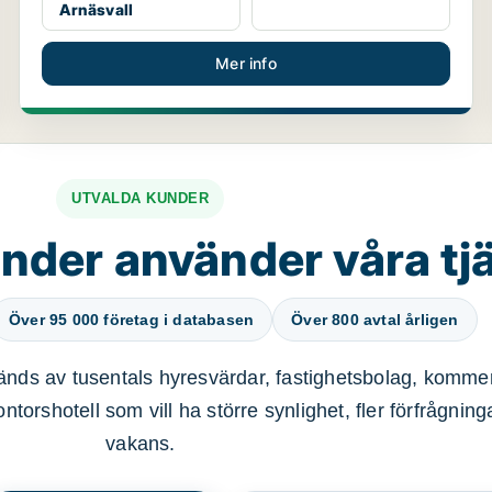
Arnäsvall
Mer info
UTVALDA KUNDER
nder använder våra tj
Över 95 000 företag i databasen
Över 800 avtal årligen
nds av tusentals hyresvärdar, fastighetsbolag, kommer
ntorshotell som vill ha större synlighet, fler förfrågnin
vakans.