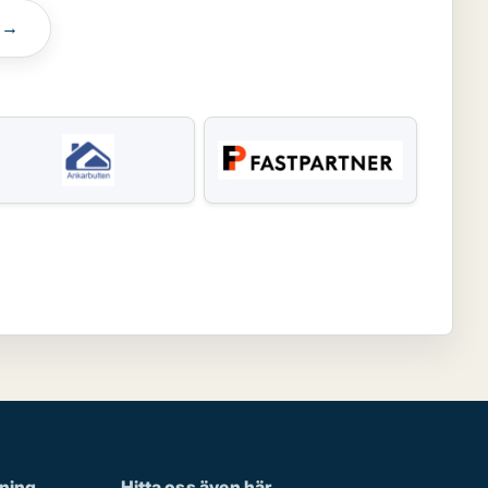
n →
rning
Hitta oss även här