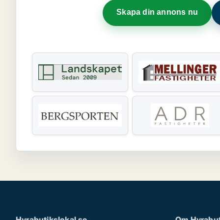
Skapa din annons nu
Hyrabutikslokal.se
Om Hyrabut