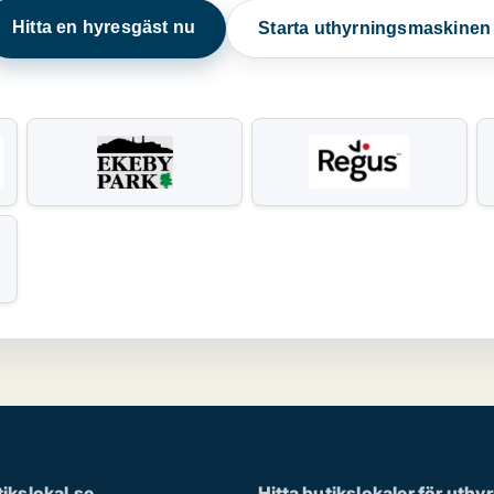
Hitta en hyresgäst nu
Starta uthyrningsmaskine
ikslokal.se
Hitta butikslokaler för uthy