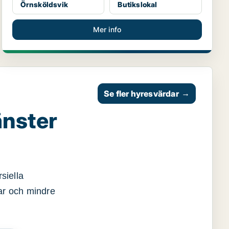
Örnsköldsvik
Butikslokal
Mer info
Se fler hyresvärdar
→
änster
siella
gar och mindre