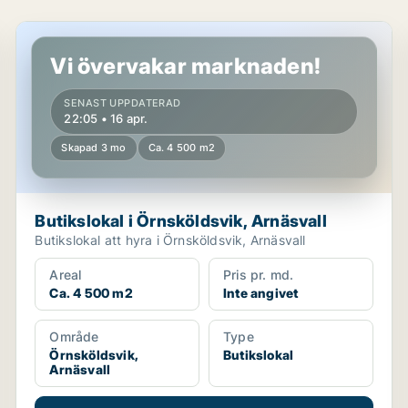
Butikslokal i Örnsköldsvik, Arnäsvall
Vi övervakar marknaden!
SENAST UPPDATERAD
22:05 • 16 apr.
Skapad 3 mo
Ca. 4 500 m2
Butikslokal i Örnsköldsvik, Arnäsvall
Butikslokal att hyra i Örnsköldsvik, Arnäsvall
Areal
Pris pr. md.
Ca. 4 500 m2
Inte angivet
Område
Type
Örnsköldsvik,
Butikslokal
Arnäsvall