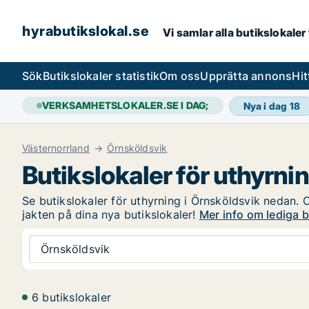
hyrabutikslokal.se
Vi samlar alla butikslokaler
Sök
Butikslokaler statistik
Om oss
Upprätta annons
Hit
VERKSAMHETSLOKALER.SE I DAG;
Nya i dag
18
Västernorrland
Örnsköldsvik
Butikslokaler för uthyrni
Se butikslokaler för uthyrning i Örnsköldsvik nedan. O
jakten på dina nya butikslokaler!
Mer info om lediga b
Örnsköldsvik
6 butikslokaler