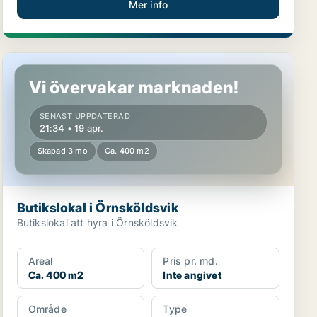
Mer info
Butikslokal i Örnsköldsvik
Vi övervakar marknaden!
SENAST UPPDATERAD
21:34 • 19 apr.
Skapad 3 mo
Ca. 400 m2
Butikslokal i Örnsköldsvik
Butikslokal att hyra i Örnsköldsvik
Areal
Pris pr. md.
Ca. 400 m2
Inte angivet
Område
Type