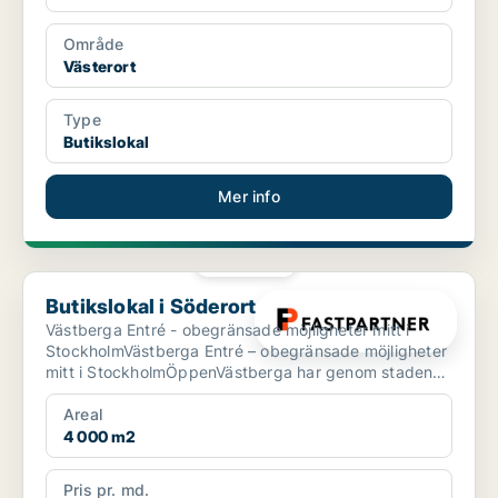
Område
Västerort
Type
Butikslokal
Mer info
PLATINA
Butikslokal i Söderort
Butikslokal i Söderort
Västberga Entré - obegränsade möjligheter mitt i
StockholmVästberga Entré – obegränsade möjligheter
mitt i StockholmÖppenVästberga har genom stadens
expansio...
Areal
4 000 m2
Pris pr. md.