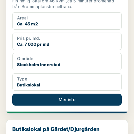
Fin rimlig lokal om 46 kvm ,ca 5 minuter promenad
från Brommaplanstunnelbana.
Areal
Ca. 45 m2
Pris pr. md.
Ca. 7 000 pr md
Område
Stockholm Innerstad
Type
Butikslokal
Mer info
Butikslokal på Gärdet/Djurgården
Butikslokal på Gärdet/Djurgården