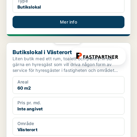
Type
Butikslokal
Mer info
PLATINA
Butikslokal i Västerort
Butikslokal i Västerort
Liten butik med ett rum, toalett och pentry.Vi ser
gärna en hyresgäst som vill driva någon form av
service för hyresgäster i fastigheten och området
exempelv...
Areal
60 m2
Pris pr. md.
Inte angivet
Område
Västerort