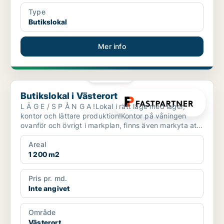
Type
Butikslokal
Mer info
PLATINA
Butikslokal i Västerort
Butikslokal i Västerort
L Ä G E / S P Å N G A !Lokal i rätt läge med lager,
kontor och lättare produktion!Kontor på våningen
ovanför och övrigt i markplan, finns även markyta att
ti...
Areal
1 200 m2
Pris pr. md.
Inte angivet
Område
Västerort