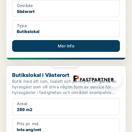
Område
Söderort
Type
Butikslokal
Mer info
PLATINA
Butikslokal i Västerort
Butikslokal i Västerort
Butik med ett rum, toalett och pentry.Vi ser gärna en
hyresgäst som vill driva någon form av service för
hyresgäster i fastigheten och området exempelvis
fri...
Areal
289 m2
Pris pr. md.
Inte angivet