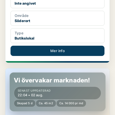
Inte angivet
Område
Söderort
Type
Butikslokal
Mer info
Butikslokal i Västerort
Vi övervakar marknaden!
SENAST UPPDATERAD
22:04 • 02 aug.
Skapad 5 d
Ca. 45 m2
Ca. 14 000 pr md