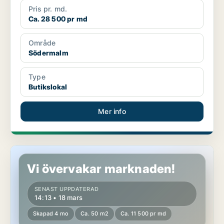
Pris pr. md.
Ca. 28 500 pr md
Område
Södermalm
Type
Butikslokal
Mer info
Butikslokal på Södermalm
Vi övervakar marknaden!
SENAST UPPDATERAD
14:13 • 18 mars
Skapad 4 mo
Ca. 50 m2
Ca. 11 500 pr md