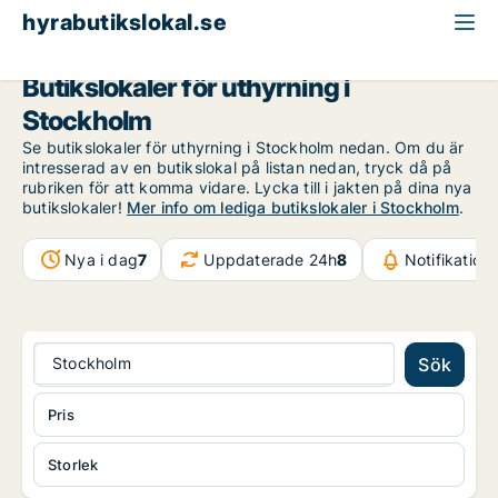
hyrabutikslokal.se
Stockholm
Butikslokaler för uthyrning i
Stockholm
Se butikslokaler för uthyrning i Stockholm nedan. Om du är
intresserad av en butikslokal på listan nedan, tryck då på
rubriken för att komma vidare. Lycka till i jakten på dina nya
butikslokaler!
Mer info om lediga butikslokaler i Stockholm
.
Nya i dag
7
Uppdaterade 24h
8
Notifikation
Stockholm
Sök
Pris
Storlek