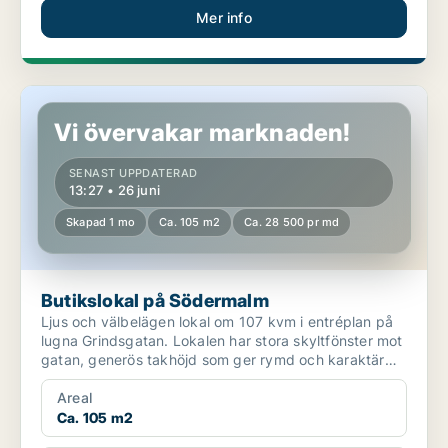
Mer info
Butikslokal på Södermalm
Vi övervakar marknaden!
SENAST UPPDATERAD
13:27 • 26 juni
Skapad 1 mo
Ca. 105 m2
Ca. 28 500 pr md
Butikslokal på Södermalm
Ljus och välbelägen lokal om 107 kvm i entréplan på
lugna Grindsgatan. Lokalen har stora skyltfönster mot
gatan, generös takhöjd som ger rymd och karaktär
s...
Areal
Ca. 105 m2