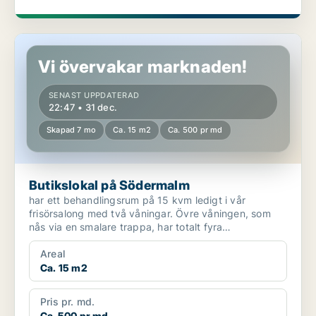
Butikslokal på Södermalm
Vi övervakar marknaden!
SENAST UPPDATERAD
22:47 • 31 dec.
Skapad 7 mo
Ca. 15 m2
Ca. 500 pr md
Butikslokal på Södermalm
har ett behandlingsrum på 15 kvm ledigt i vår
frisörsalong med två våningar. Övre våningen, som
nås via en smalare trappa, har totalt fyra
behandlingsrum och...
Areal
Ca. 15 m2
Pris pr. md.
Ca. 500 pr md