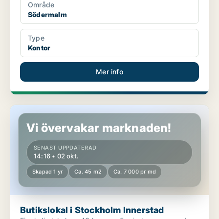
Område
Södermalm
Type
Kontor
Mer info
Butikslokal i Stockholm Innerstad
Vi övervakar marknaden!
SENAST UPPDATERAD
14:16 • 02 okt.
Skapad 1 yr
Ca. 45 m2
Ca. 7 000 pr md
Butikslokal i Stockholm Innerstad