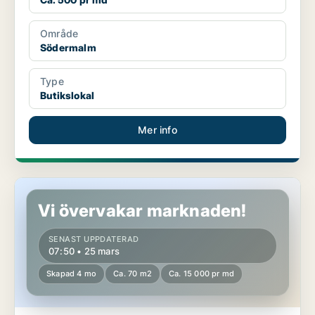
Område
Södermalm
Type
Butikslokal
Mer info
Butikslokal i Vasastan
Vi övervakar marknaden!
SENAST UPPDATERAD
07:50 • 25 mars
Skapad 4 mo
Ca. 70 m2
Ca. 15 000 pr md