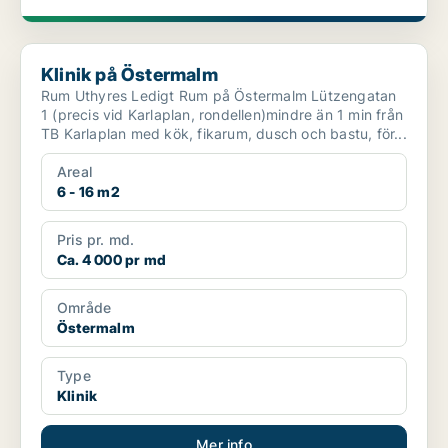
Klinik på Östermalm
Klinik på Östermalm
Rum Uthyres Ledigt Rum på Östermalm Lützengatan
1 (precis vid Karlaplan, rondellen)mindre än 1 min från
TB Karlaplan med kök, fikarum, dusch och bastu, för...
Areal
6 - 16 m2
Pris pr. md.
Ca. 4 000 pr md
Område
Östermalm
Type
Klinik
Mer info