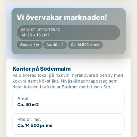
Kontor på Södermalm
Vi övervakar marknaden!
SENAST UPPDATERAD
14:26 • 13 juni
Skapad 1 yr
Ca. 40 m2
Ca. 14 500 pr md
Kontor på Södermalm
Välplanerad lokal på 42kvm, nyrenoverad pentry med
kokvrå samt köksfläkt. Nivåskillnad/trappsteg som
delar lokalen i två delar Badrum med dusch Sto...
Areal
Ca. 40 m2
Pris pr. md.
Ca. 14 500 pr md