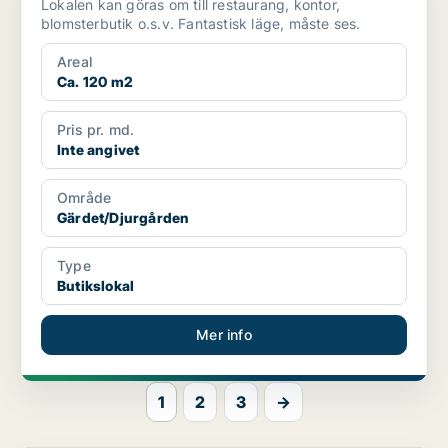
Lokalen kan göras om till restaurang, kontor,
blomsterbutik o.s.v. Fantastisk läge, måste ses.
Areal
Ca. 120 m2
Pris pr. md.
Inte angivet
Område
Gärdet/Djurgården
Type
Butikslokal
Mer info
1
2
3
→