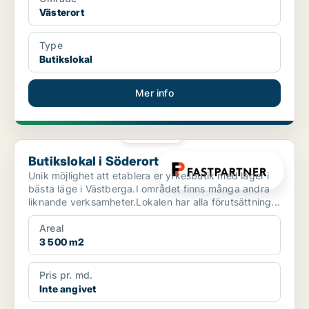
Västerort
Type
Butikslokal
Mer info
PLATINA
Butikslokal i Söderort
Butikslokal i Söderort
Unik möjlighet att etablera er yrkesbutik med lager i
bästa läge i Västberga.I området finns många andra
liknande verksamheter.Lokalen har alla förutsättning...
Areal
3 500 m2
Pris pr. md.
Inte angivet