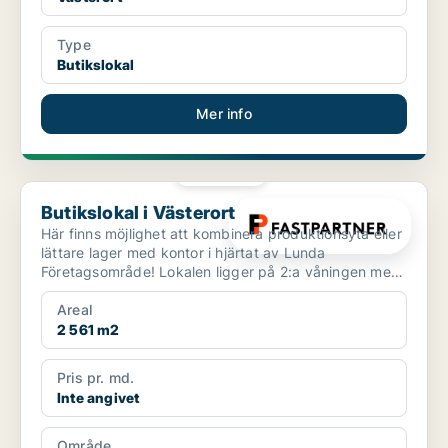
Type
Butikslokal
Mer info
PLATINA
Butikslokal i Västerort
Butikslokal i Västerort
Här finns möjlighet att kombinera produktionsyta eller
lättare lager med kontor i hjärtat av Lunda
Företagsområde! Lokalen ligger på 2:a våningen med
access ...
Areal
2 561 m2
Pris pr. md.
Inte angivet
Område