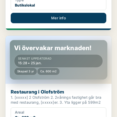
Butikslokal
Mer info
Restaurang i Olofström
Vi övervakar marknaden!
SENAST UPPDATERAD
15:28 • 25 jan.
Skapad 3 yr
Ca. 600 m2
Restaurang i Olofström
1. [xxxxx] 2 Olofström 2. 2vånings fastighet går bra
med restaurang, [xxxxx]er. 3. Yta ligger på 599m2
Areal