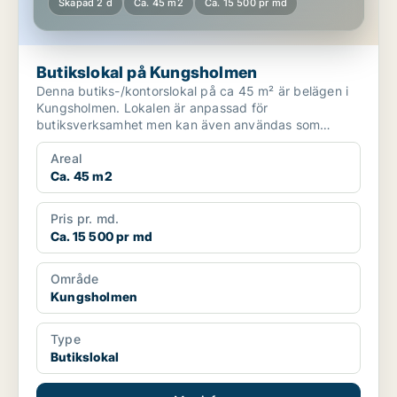
Skapad 2 d
Ca. 45 m2
Ca. 15 500 pr md
Butikslokal på Kungsholmen
Denna butiks-/kontorslokal på ca 45 m² är belägen i
Kungsholmen. Lokalen är anpassad för
butiksverksamhet men kan även användas som
kontor. Fridhemsplan, en ...
Areal
Ca. 45 m2
Pris pr. md.
Ca. 15 500 pr md
Område
Kungsholmen
Type
Butikslokal