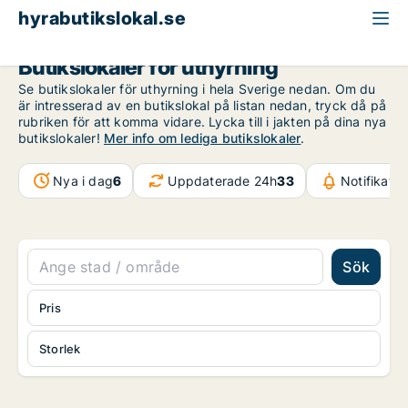
hyrabutikslokal.se
Butikslokaler för uthyrning
Se butikslokaler för uthyrning i hela Sverige nedan. Om du
är intresserad av en butikslokal på listan nedan, tryck då på
rubriken för att komma vidare. Lycka till i jakten på dina nya
butikslokaler!
Mer info om lediga butikslokaler
.
Nya i dag
6
Uppdaterade 24h
33
Notifikati
Sök
Pris
Storlek