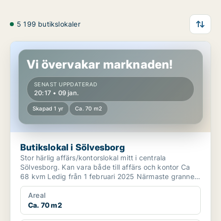
5 199 butikslokaler
Butikslokal i Sölvesborg
Vi övervakar marknaden!
SENAST UPPDATERAD
20:17 • 09 jan.
Skapad 1 yr
Ca. 70 m2
Butikslokal i Sölvesborg
Stor härlig affärs/kontorslokal mitt i centrala
Sölvesborg. Kan vara både till affärs och kontor Ca
68 kvm Ledig från 1 februari 2025 Närmaste granne
...
Areal
Ca. 70 m2