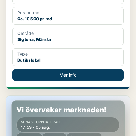
Pris pr. md.
Ca. 10 500 pr md
Område
Sigtuna, Märsta
Type
Butikslokal
Mer info
Butikslokal på Kungsholmen
Vi övervakar marknaden!
SENAST UPPDATERAD
17:59 • 05 aug.