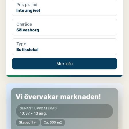
Pris pr. md.
Inte angivet
Område
Sölvesborg
Type
Butikslokal
Mer info
Butikslokal i Umeå
Vi övervakar marknaden!
SENAST UPPDATERAD
10:37 • 13 aug.
Skapad 1 yr
Ca. 500 m2