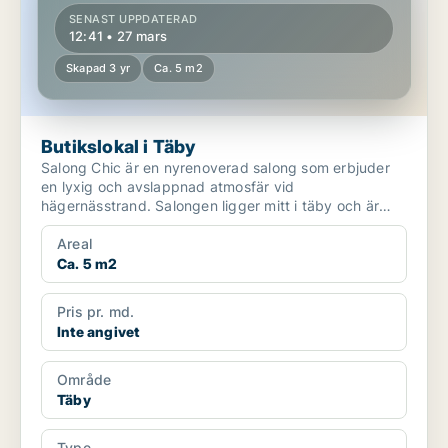
SENAST UPPDATERAD
12:41 • 27 mars
Skapad 3 yr
Ca. 5 m2
Butikslokal i Täby
Salong Chic är en nyrenoverad salong som erbjuder
en lyxig och avslappnad atmosfär vid
hägernässtrand. Salongen ligger mitt i täby och är
belägen i ett sto...
Areal
Ca. 5 m2
Pris pr. md.
Inte angivet
Område
Täby
Type