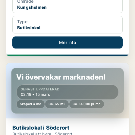
Område
Kungsholmen
Type
Butikslokal
Mer info
Butikslokal i Söderort
Vi övervakar marknaden!
SENAST UPPDATERAD
02:19 • 15 mars
Skapad 4 mo
Ca. 65 m2
Ca. 14 000 pr md
Butikslokal i Söderort
Butikslokal att hyra i Söderort