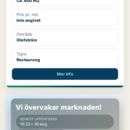
Ca. 600 m2
Pris pr. md.
Inte angivet
Område
Olofström
Type
Restaurang
Mer info
Butikslokal i Karlskrona
Vi övervakar marknaden!
SENAST UPPDATERAD
10:22 • 30 aug.