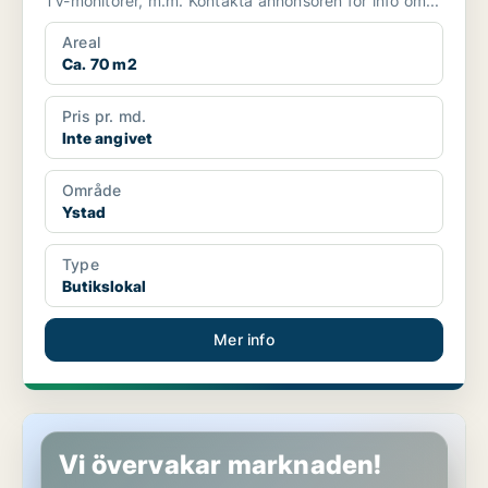
TV-monitorer, m.m. Kontakta annonsören för info om...
Areal
Ca. 70 m2
Pris pr. md.
Inte angivet
Område
Ystad
Type
Butikslokal
Mer info
Butikslokal i Täby
Vi övervakar marknaden!