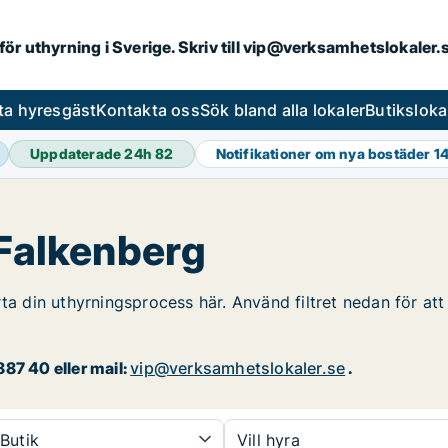
 för uthyrning i Sverige. Skriv till vip@verksamhetslokaler
ta hyresgäst
Kontakta oss
Sök bland alla lokaler
Butiksloka
Uppdaterade 24h
82
Notifikationer om nya bostäder
1
 Falkenberg
ta din uthyrningsprocess här. Använd filtret nedan för att 
87 40 eller mail:
vip@verksamhetslokaler.se
.
Butik
Vill hyra