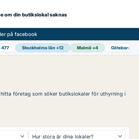
.se om din butikslokal saknas
ler på facebook
4 477
Stockholms län
+
12
Malmö
+
4
Göteborg
+
1
hitta företag som söker butikslokaler för uthyrning i
Hur stora är dina lokaler?