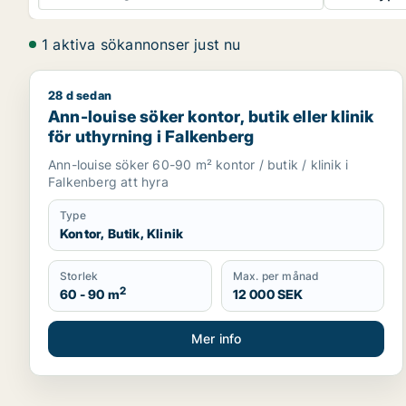
1 aktiva sökannonser just nu
28 d sedan
Ann-louise söker kontor, butik eller klinik för uthy
Ann-louise söker kontor, butik eller klinik
för uthyrning i Falkenberg
Ann-louise söker 60-90 m² kontor / butik / klinik i
Falkenberg att hyra
Type
Kontor, Butik, Klinik
Storlek
Max. per månad
2
60 - 90 m
12 000 SEK
Mer info