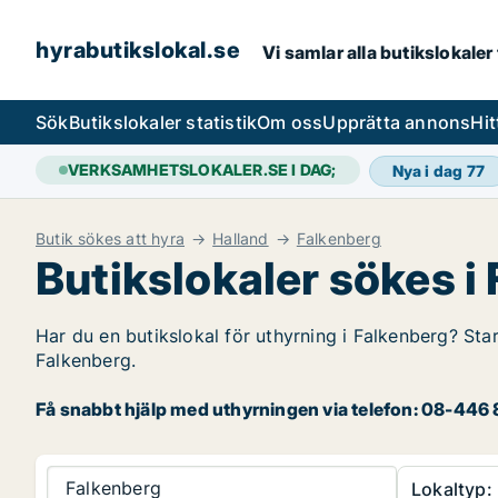
hyrabutikslokal.se
Vi samlar alla butikslokaler
Sök
Butikslokaler statistik
Om oss
Upprätta annons
Hit
VERKSAMHETSLOKALER.SE I DAG;
Nya i dag
77
Butik sökes att hyra
Halland
Falkenberg
Butikslokaler sökes i
Har du en butikslokal för uthyrning i Falkenberg? Star
Falkenberg.
Få snabbt hjälp med uthyrningen via telefon: 08-446 8
Falkenberg
Lokaltyp: