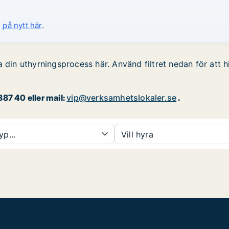
 på nytt här
.
 din uthyrningsprocess här. Använd filtret nedan för att h
87 40 eller mail:
vip@verksamhetslokaler.se
.
yp...
Vill hyra