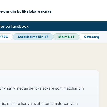
.se om din butikslokal saknas
ler på facebook
9 766
Stockholms län
+
7
Malmö
+
1
Göteborg
+
1
ör visar vi nedan de lokalsökare som matchar din
pris, men de har valts ut eftersom de kan vara