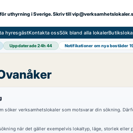
 för uthyrning i Sverige. Skriv till vip@verksamhetslokaler
ta hyresgäst
Kontakta oss
Sök bland alla lokaler
Butiksloka
Uppdaterade 24h
44
Notifikationer om nya bostäder
1
 Ovanåker
g
 som söker verksamhetslokaler som motsvarar din sökning. Därf
ökning när det gäller exempelvis lokaltyp, läge, storlek eller 