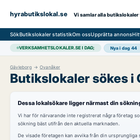
hyrabutikslokal.se
Vi samlar alla butikslokaler
Sök
Butikslokaler statistik
Om oss
Upprätta annons
Hit
VERKSAMHETSLOKALER.SE I DAG;
Nya i dag
44
Gävleborg
Ovanåker
Butikslokaler sökes i
Dessa lokalsökare ligger närmast din söknin
Vi har för närvarande inte registrerat några företag
sökning bäst utifrån den aktuella marknaden.
De visade företagen kan avvika från din ursprungliga s